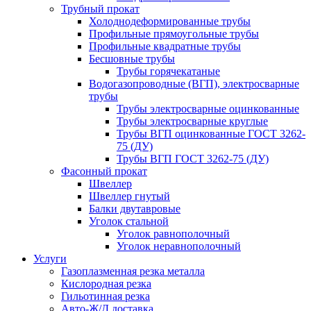
Трубный прокат
Холоднодеформированные трубы
Профильные прямоугольные трубы
Профильные квадратные трубы
Бесшовные трубы
Трубы горячекатаные
Водогазопроводные (ВГП), электросварные
трубы
Трубы электросварные оцинкованные
Трубы электросварные круглые
Трубы ВГП оцинкованные ГОСТ 3262-
75 (ДУ)
Трубы ВГП ГОСТ 3262-75 (ДУ)
Фасонный прокат
Швеллер
Швеллер гнутый
Балки двутавровые
Уголок стальной
Уголок равнополочный
Уголок неравнополочный
Услуги
Газоплазменная резка металла
Кислородная резка
Гильотинная резка
Авто-Ж/Д доставка