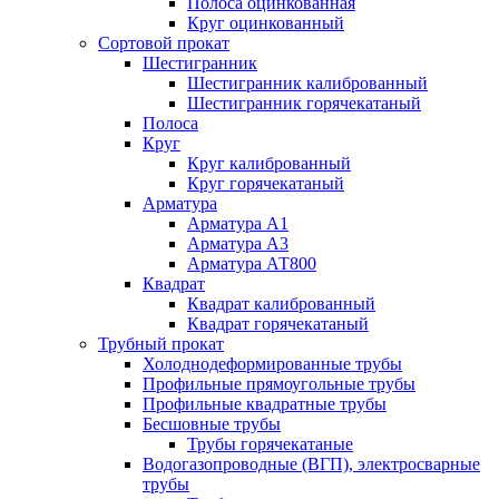
Полоса оцинкованная
Круг оцинкованный
Сортовой прокат
Шестигранник
Шестигранник калиброванный
Шестигранник горячекатаный
Полоса
Круг
Круг калиброванный
Круг горячекатаный
Арматура
Арматура А1
Арматура А3
Арматура АТ800
Квадрат
Квадрат калиброванный
Квадрат горячекатаный
Трубный прокат
Холоднодеформированные трубы
Профильные прямоугольные трубы
Профильные квадратные трубы
Бесшовные трубы
Трубы горячекатаные
Водогазопроводные (ВГП), электросварные
трубы