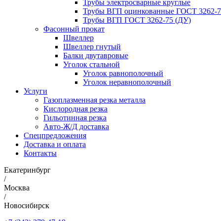
Трубы электросварные круглые
Трубы ВГП оцинкованные ГОСТ 3262-7
Трубы ВГП ГОСТ 3262-75 (ДУ)
Фасонный прокат
Швеллер
Швеллер гнутый
Балки двутавровые
Уголок стальной
Уголок равнополочный
Уголок неравнополочный
Услуги
Газоплазменная резка металла
Кислородная резка
Гильотинная резка
Авто-Ж/Д доставка
Спецпредложения
Доставка и оплата
Контакты
Екатеринбург
/
Москва
/
Новосибирск