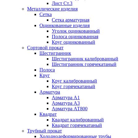
Лист Ст.3
Металлические изделия
Сетка
Сетка арматурная
Оцинкованные изделия
Уголок оцинкованный
Полоса оцинкованная
Круг оцинкованный
Сортовой прокат
Шестигранник
Шестигранник калиброванный
Шестигранник горячекатаный
Полоса
Круг
Круг калиброванный
Круг горячекатаный
Арматура
Арматура А1
Арматура А3
Арматура АТ800
Квадрат
Квадрат калиброванный
Квадрат горячекатаный
Трубный прокат
Холоднодеформированные трубы