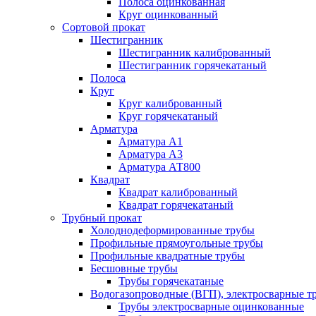
Полоса оцинкованная
Круг оцинкованный
Сортовой прокат
Шестигранник
Шестигранник калиброванный
Шестигранник горячекатаный
Полоса
Круг
Круг калиброванный
Круг горячекатаный
Арматура
Арматура А1
Арматура А3
Арматура АТ800
Квадрат
Квадрат калиброванный
Квадрат горячекатаный
Трубный прокат
Холоднодеформированные трубы
Профильные прямоугольные трубы
Профильные квадратные трубы
Бесшовные трубы
Трубы горячекатаные
Водогазопроводные (ВГП), электросварные т
Трубы электросварные оцинкованные