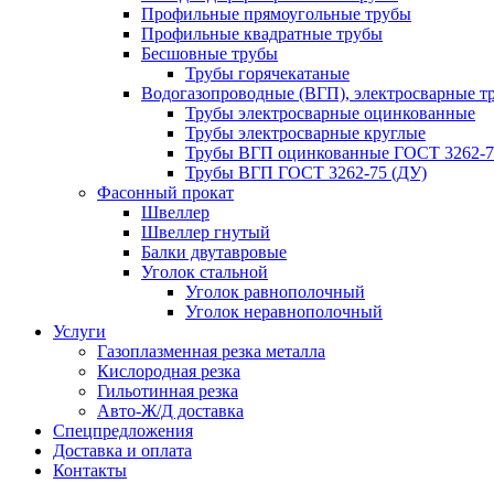
Профильные прямоугольные трубы
Профильные квадратные трубы
Бесшовные трубы
Трубы горячекатаные
Водогазопроводные (ВГП), электросварные т
Трубы электросварные оцинкованные
Трубы электросварные круглые
Трубы ВГП оцинкованные ГОСТ 3262-7
Трубы ВГП ГОСТ 3262-75 (ДУ)
Фасонный прокат
Швеллер
Швеллер гнутый
Балки двутавровые
Уголок стальной
Уголок равнополочный
Уголок неравнополочный
Услуги
Газоплазменная резка металла
Кислородная резка
Гильотинная резка
Авто-Ж/Д доставка
Спецпредложения
Доставка и оплата
Контакты