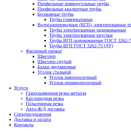
Профильные прямоугольные трубы
Профильные квадратные трубы
Бесшовные трубы
Трубы горячекатаные
Водогазопроводные (ВГП), электросварные т
Трубы электросварные оцинкованные
Трубы электросварные круглые
Трубы ВГП оцинкованные ГОСТ 3262-7
Трубы ВГП ГОСТ 3262-75 (ДУ)
Фасонный прокат
Швеллер
Швеллер гнутый
Балки двутавровые
Уголок стальной
Уголок равнополочный
Уголок неравнополочный
Услуги
Газоплазменная резка металла
Кислородная резка
Гильотинная резка
Авто-Ж/Д доставка
Спецпредложения
Доставка и оплата
Контакты