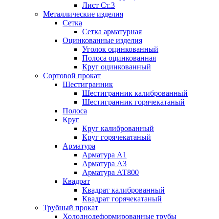
Лист Ст.3
Металлические изделия
Сетка
Сетка арматурная
Оцинкованные изделия
Уголок оцинкованный
Полоса оцинкованная
Круг оцинкованный
Сортовой прокат
Шестигранник
Шестигранник калиброванный
Шестигранник горячекатаный
Полоса
Круг
Круг калиброванный
Круг горячекатаный
Арматура
Арматура А1
Арматура А3
Арматура АТ800
Квадрат
Квадрат калиброванный
Квадрат горячекатаный
Трубный прокат
Холоднодеформированные трубы