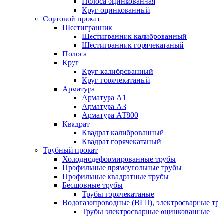
Полоса оцинкованная
Круг оцинкованный
Сортовой прокат
Шестигранник
Шестигранник калиброванный
Шестигранник горячекатаный
Полоса
Круг
Круг калиброванный
Круг горячекатаный
Арматура
Арматура А1
Арматура А3
Арматура АТ800
Квадрат
Квадрат калиброванный
Квадрат горячекатаный
Трубный прокат
Холоднодеформированные трубы
Профильные прямоугольные трубы
Профильные квадратные трубы
Бесшовные трубы
Трубы горячекатаные
Водогазопроводные (ВГП), электросварные т
Трубы электросварные оцинкованные