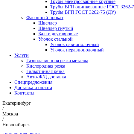
Трубы электросварные круглые
Трубы ВГП оцинкованные ГОСТ 3262-7
Трубы ВГП ГОСТ 3262-75 (ДУ)
Фасонный прокат
Швеллер
Швеллер гнутый
Балки двутавровые
Уголок стальной
Уголок равнополочный
Уголок неравнополочный
Услуги
Газоплазменная резка металла
Кислородная резка
Гильотинная резка
Авто-Ж/Д доставка
Спецпредложения
Доставка и оплата
Контакты
Екатеринбург
/
Москва
/
Новосибирск