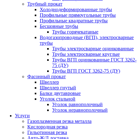
Трубный прокат
Холоднодеформированные трубы
Профильные прямоугольные трубы
Профильные квадратные трубы
Бесшовные трубы
Трубы горячекатаные
Водогазопроводные (ВГП), электросварные
трубы
Трубы электросварные оцинкованные
Трубы электросварные круглые
Трубы ВГП оцинкованные ГОСТ 3262-
75 (ДУ)
Трубы ВГП ГОСТ 3262-75 (ДУ)
Фасонный прокат
Швеллер
Швеллер гнутый
Балки двутавровые
Уголок стальной
Уголок равнополочный
Уголок неравнополочный
Услуги
Газоплазменная резка металла
Кислородная резка
Гильотинная резка
Авто-Ж/Д доставка