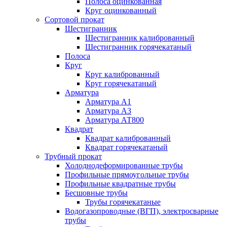
Полоса оцинкованная
Круг оцинкованный
Сортовой прокат
Шестигранник
Шестигранник калиброванный
Шестигранник горячекатаный
Полоса
Круг
Круг калиброванный
Круг горячекатаный
Арматура
Арматура А1
Арматура А3
Арматура АТ800
Квадрат
Квадрат калиброванный
Квадрат горячекатаный
Трубный прокат
Холоднодеформированные трубы
Профильные прямоугольные трубы
Профильные квадратные трубы
Бесшовные трубы
Трубы горячекатаные
Водогазопроводные (ВГП), электросварные
трубы