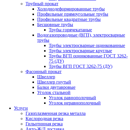
Трубный прокат
Холоднодеформированные трубы
Профильные прямоугольные трубы
Профильные квадратные трубы
Бесшовные трубы
Трубы горячекатаные
Водогазопроводные (ВГП), электросварные
трубы
Трубы электросварные оцинкованные
Трубы электросварные круглые
Трубы ВГП оцинкованные ГОСТ 3262-
75 (ДУ)
Трубы ВГП ГОСТ 3262-75 (ДУ)
Фасонный прокат
Швеллер
Швеллер гнутый
Балки двутавровые
Уголок стальной
Уголок равнополочный
Уголок неравнополочный
Услуги
Газоплазменная резка металла
Кислородная резка
Гильотинная резка
Авто-Ж/Д доставка