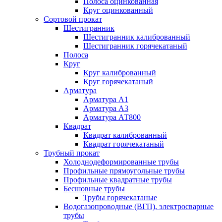
Полоса оцинкованная
Круг оцинкованный
Сортовой прокат
Шестигранник
Шестигранник калиброванный
Шестигранник горячекатаный
Полоса
Круг
Круг калиброванный
Круг горячекатаный
Арматура
Арматура А1
Арматура А3
Арматура АТ800
Квадрат
Квадрат калиброванный
Квадрат горячекатаный
Трубный прокат
Холоднодеформированные трубы
Профильные прямоугольные трубы
Профильные квадратные трубы
Бесшовные трубы
Трубы горячекатаные
Водогазопроводные (ВГП), электросварные
трубы