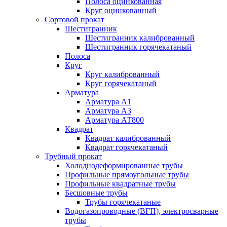
Полоса оцинкованная
Круг оцинкованный
Сортовой прокат
Шестигранник
Шестигранник калиброванный
Шестигранник горячекатаный
Полоса
Круг
Круг калиброванный
Круг горячекатаный
Арматура
Арматура А1
Арматура А3
Арматура АТ800
Квадрат
Квадрат калиброванный
Квадрат горячекатаный
Трубный прокат
Холоднодеформированные трубы
Профильные прямоугольные трубы
Профильные квадратные трубы
Бесшовные трубы
Трубы горячекатаные
Водогазопроводные (ВГП), электросварные
трубы