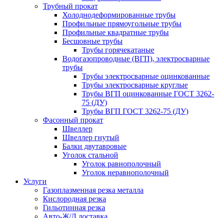
Трубный прокат
Холоднодеформированные трубы
Профильные прямоугольные трубы
Профильные квадратные трубы
Бесшовные трубы
Трубы горячекатаные
Водогазопроводные (ВГП), электросварные
трубы
Трубы электросварные оцинкованные
Трубы электросварные круглые
Трубы ВГП оцинкованные ГОСТ 3262-
75 (ДУ)
Трубы ВГП ГОСТ 3262-75 (ДУ)
Фасонный прокат
Швеллер
Швеллер гнутый
Балки двутавровые
Уголок стальной
Уголок равнополочный
Уголок неравнополочный
Услуги
Газоплазменная резка металла
Кислородная резка
Гильотинная резка
Авто-Ж/Д доставка