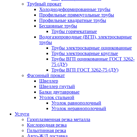
Трубный прокат
Холоднодеформированные трубы
Профильные прямоугольные трубы
Профильные квадратные трубы
Бесшовные трубы
Трубы горячекатаные
Водогазопроводные (ВГП), электросварные
трубы
Трубы электросварные оцинкованные
Трубы электросварные круглые
Трубы ВГП оцинкованные ГОСТ 3262-
75 (ДУ)
Трубы ВГП ГОСТ 3262-75 (ДУ)
Фасонный прокат
Швеллер
Швеллер гнутый
Балки двутавровые
Уголок стальной
Уголок равнополочный
Уголок неравнополочный
Услуги
Газоплазменная резка металла
Кислородная резка
Гильотинная резка
Авто-Ж/Д доставка