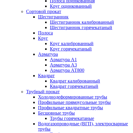
Полоса оцинкованная
Круг оцинкованный
Сортовой прокат
Шестигранник
Шестигранник калиброванный
Шестигранник горячекатаный
Полоса
Круг
Круг калиброванный
Круг горячекатаный
Арматура
Арматура А1
Арматура А3
Арматура АТ800
Квадрат
Квадрат калиброванный
Квадрат горячекатаный
Трубный прокат
Холоднодеформированные трубы
Профильные прямоугольные трубы
Профильные квадратные трубы
Бесшовные трубы
Трубы горячекатаные
Водогазопроводные (ВГП), электросварные
трубы