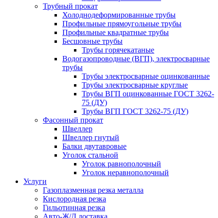
Трубный прокат
Холоднодеформированные трубы
Профильные прямоугольные трубы
Профильные квадратные трубы
Бесшовные трубы
Трубы горячекатаные
Водогазопроводные (ВГП), электросварные
трубы
Трубы электросварные оцинкованные
Трубы электросварные круглые
Трубы ВГП оцинкованные ГОСТ 3262-
75 (ДУ)
Трубы ВГП ГОСТ 3262-75 (ДУ)
Фасонный прокат
Швеллер
Швеллер гнутый
Балки двутавровые
Уголок стальной
Уголок равнополочный
Уголок неравнополочный
Услуги
Газоплазменная резка металла
Кислородная резка
Гильотинная резка
Авто-Ж/Д доставка