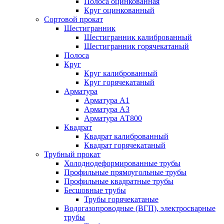
Полоса оцинкованная
Круг оцинкованный
Сортовой прокат
Шестигранник
Шестигранник калиброванный
Шестигранник горячекатаный
Полоса
Круг
Круг калиброванный
Круг горячекатаный
Арматура
Арматура А1
Арматура А3
Арматура АТ800
Квадрат
Квадрат калиброванный
Квадрат горячекатаный
Трубный прокат
Холоднодеформированные трубы
Профильные прямоугольные трубы
Профильные квадратные трубы
Бесшовные трубы
Трубы горячекатаные
Водогазопроводные (ВГП), электросварные
трубы