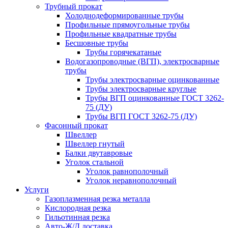
Трубный прокат
Холоднодеформированные трубы
Профильные прямоугольные трубы
Профильные квадратные трубы
Бесшовные трубы
Трубы горячекатаные
Водогазопроводные (ВГП), электросварные
трубы
Трубы электросварные оцинкованные
Трубы электросварные круглые
Трубы ВГП оцинкованные ГОСТ 3262-
75 (ДУ)
Трубы ВГП ГОСТ 3262-75 (ДУ)
Фасонный прокат
Швеллер
Швеллер гнутый
Балки двутавровые
Уголок стальной
Уголок равнополочный
Уголок неравнополочный
Услуги
Газоплазменная резка металла
Кислородная резка
Гильотинная резка
Авто-Ж/Д доставка