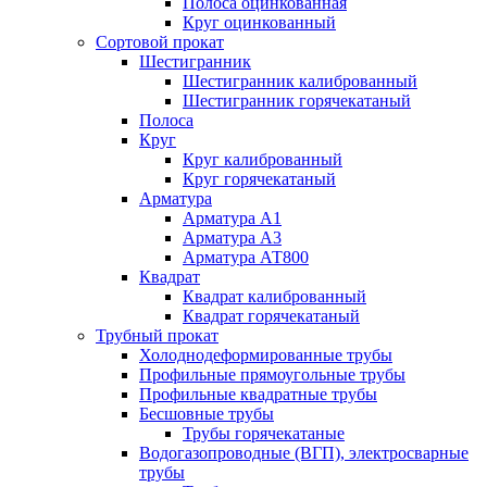
Полоса оцинкованная
Круг оцинкованный
Сортовой прокат
Шестигранник
Шестигранник калиброванный
Шестигранник горячекатаный
Полоса
Круг
Круг калиброванный
Круг горячекатаный
Арматура
Арматура А1
Арматура А3
Арматура АТ800
Квадрат
Квадрат калиброванный
Квадрат горячекатаный
Трубный прокат
Холоднодеформированные трубы
Профильные прямоугольные трубы
Профильные квадратные трубы
Бесшовные трубы
Трубы горячекатаные
Водогазопроводные (ВГП), электросварные
трубы