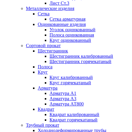
Лист Ст.3
Металлические изделия
Сетка
Сетка арматурная
Оцинкованные изделия
Уголок оцинкованный
Полоса оцинкованная
Круг оцинкованный
Сортовой прокат
Шестигранник
Шестигранник калиброванный
Шестигранник горячекатаный
Полоса
Круг
Круг калиброванный
Круг горячекатаный
Арматура
Арматура А1
Арматура А3
Арматура АТ800
Квадрат
Квадрат калиброванный
Квадрат горячекатаный
Трубный прокат
Холоднодеформированные трубы