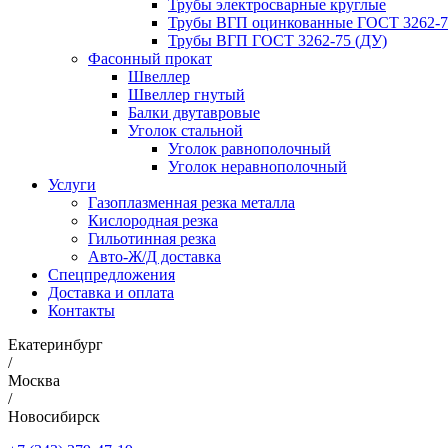
Трубы электросварные круглые
Трубы ВГП оцинкованные ГОСТ 3262-7
Трубы ВГП ГОСТ 3262-75 (ДУ)
Фасонный прокат
Швеллер
Швеллер гнутый
Балки двутавровые
Уголок стальной
Уголок равнополочный
Уголок неравнополочный
Услуги
Газоплазменная резка металла
Кислородная резка
Гильотинная резка
Авто-Ж/Д доставка
Спецпредложения
Доставка и оплата
Контакты
Екатеринбург
/
Москва
/
Новосибирск