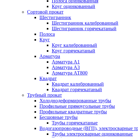
Полоса оцинкованная
Круг оцинкованный
Сортовой прокат
Шестигранник
Шестигранник калиброванный
Шестигранник горячекатаный
Полоса
Круг
Круг калиброванный
Круг горячекатаный
Арматура
Арматура А1
Арматура А3
Арматура АТ800
Квадрат
Квадрат калиброванный
Квадрат горячекатаный
Трубный прокат
Холоднодеформированные трубы
Профильные прямоугольные трубы
Профильные квадратные трубы
Бесшовные трубы
Трубы горячекатаные
Водогазопроводные (ВГП), электросварные т
Трубы электросварные оцинкованные