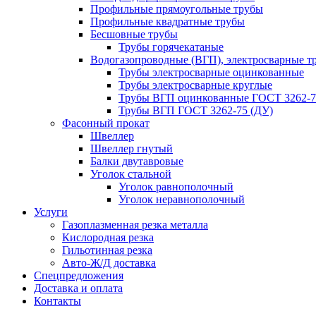
Профильные прямоугольные трубы
Профильные квадратные трубы
Бесшовные трубы
Трубы горячекатаные
Водогазопроводные (ВГП), электросварные т
Трубы электросварные оцинкованные
Трубы электросварные круглые
Трубы ВГП оцинкованные ГОСТ 3262-7
Трубы ВГП ГОСТ 3262-75 (ДУ)
Фасонный прокат
Швеллер
Швеллер гнутый
Балки двутавровые
Уголок стальной
Уголок равнополочный
Уголок неравнополочный
Услуги
Газоплазменная резка металла
Кислородная резка
Гильотинная резка
Авто-Ж/Д доставка
Спецпредложения
Доставка и оплата
Контакты