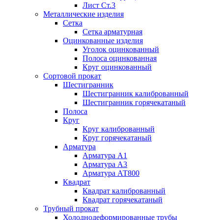
Лист Ст.3
Металлические изделия
Сетка
Сетка арматурная
Оцинкованные изделия
Уголок оцинкованный
Полоса оцинкованная
Круг оцинкованный
Сортовой прокат
Шестигранник
Шестигранник калиброванный
Шестигранник горячекатаный
Полоса
Круг
Круг калиброванный
Круг горячекатаный
Арматура
Арматура А1
Арматура А3
Арматура АТ800
Квадрат
Квадрат калиброванный
Квадрат горячекатаный
Трубный прокат
Холоднодеформированные трубы