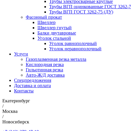
Трубы электросварные круглые
Трубы ВГП оцинкованные ГОСТ 3262-7
Трубы ВГП ГОСТ 3262-75 (ДУ)
Фасонный прокат
Швеллер
Швеллер гнутый
Балки двутавровые
Уголок стальной
Уголок равнополочный
Уголок неравнополочный
Услуги
Газоплазменная резка металла
Кислородная резка
Гильотинная резка
Авто-Ж/Д доставка
Спецпредложения
Доставка и оплата
Контакты
Екатеринбург
/
Москва
/
Новосибирск