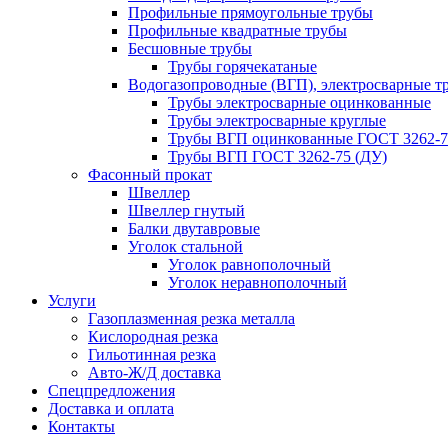
Профильные прямоугольные трубы
Профильные квадратные трубы
Бесшовные трубы
Трубы горячекатаные
Водогазопроводные (ВГП), электросварные т
Трубы электросварные оцинкованные
Трубы электросварные круглые
Трубы ВГП оцинкованные ГОСТ 3262-7
Трубы ВГП ГОСТ 3262-75 (ДУ)
Фасонный прокат
Швеллер
Швеллер гнутый
Балки двутавровые
Уголок стальной
Уголок равнополочный
Уголок неравнополочный
Услуги
Газоплазменная резка металла
Кислородная резка
Гильотинная резка
Авто-Ж/Д доставка
Спецпредложения
Доставка и оплата
Контакты