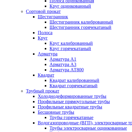
Полоса оцинкованная
Круг оцинкованный
Сортовой прокат
Шестигранник
Шестигранник калиброванный
Шестигранник горячекатаный
Полоса
Круг
Круг калиброванный
Круг горячекатаный
Арматура
Арматура А1
Арматура А3
Арматура АТ800
Квадрат
Квадрат калиброванный
Квадрат горячекатаный
Трубный прокат
Холоднодеформированные трубы
Профильные прямоугольные трубы
Профильные квадратные трубы
Бесшовные трубы
Трубы горячекатаные
Водогазопроводные (ВГП), электросварные т
Трубы электросварные оцинкованные