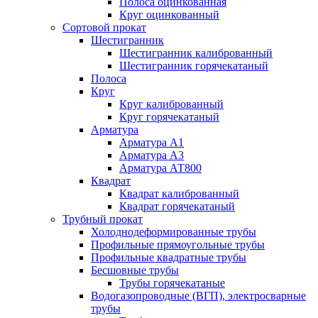
Полоса оцинкованная
Круг оцинкованный
Сортовой прокат
Шестигранник
Шестигранник калиброванный
Шестигранник горячекатаный
Полоса
Круг
Круг калиброванный
Круг горячекатаный
Арматура
Арматура А1
Арматура А3
Арматура АТ800
Квадрат
Квадрат калиброванный
Квадрат горячекатаный
Трубный прокат
Холоднодеформированные трубы
Профильные прямоугольные трубы
Профильные квадратные трубы
Бесшовные трубы
Трубы горячекатаные
Водогазопроводные (ВГП), электросварные
трубы