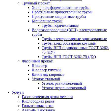
Трубный прокат
Холоднодеформированные трубы
Профильные прямоугольные трубы
Профильные квадратные трубы
Бесшовные трубы
Трубы горячекатаные
Водогазопроводные (ВГП), электросварные
трубы
Трубы электросварные оцинкованные
Трубы электросварные круглые
Трубы ВГП оцинкованные ГОСТ 3262-
75 (ДУ)
Трубы ВГП ГОСТ 3262-75 (ДУ)
Фасонный прокат
Швеллер
Швеллер гнутый
Балки двутавровые
Уголок стальной
Уголок равнополочный
Уголок неравнополочный
Услуги
Газоплазменная резка металла
Кислородная резка
Гильотинная резка
Авто-Ж/Д доставка