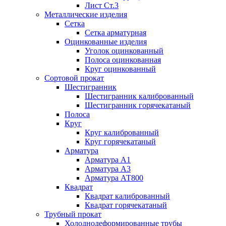
Лист Ст.3
Металлические изделия
Сетка
Сетка арматурная
Оцинкованные изделия
Уголок оцинкованный
Полоса оцинкованная
Круг оцинкованный
Сортовой прокат
Шестигранник
Шестигранник калиброванный
Шестигранник горячекатаный
Полоса
Круг
Круг калиброванный
Круг горячекатаный
Арматура
Арматура А1
Арматура А3
Арматура АТ800
Квадрат
Квадрат калиброванный
Квадрат горячекатаный
Трубный прокат
Холоднодеформированные трубы