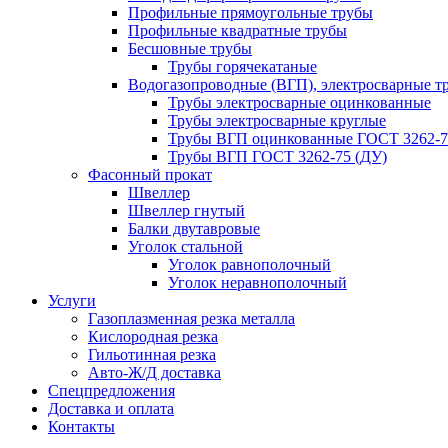
Профильные прямоугольные трубы
Профильные квадратные трубы
Бесшовные трубы
Трубы горячекатаные
Водогазопроводные (ВГП), электросварные т
Трубы электросварные оцинкованные
Трубы электросварные круглые
Трубы ВГП оцинкованные ГОСТ 3262-7
Трубы ВГП ГОСТ 3262-75 (ДУ)
Фасонный прокат
Швеллер
Швеллер гнутый
Балки двутавровые
Уголок стальной
Уголок равнополочный
Уголок неравнополочный
Услуги
Газоплазменная резка металла
Кислородная резка
Гильотинная резка
Авто-Ж/Д доставка
Спецпредложения
Доставка и оплата
Контакты