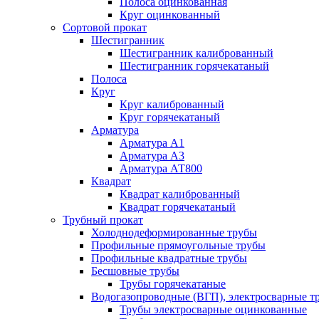
Полоса оцинкованная
Круг оцинкованный
Сортовой прокат
Шестигранник
Шестигранник калиброванный
Шестигранник горячекатаный
Полоса
Круг
Круг калиброванный
Круг горячекатаный
Арматура
Арматура А1
Арматура А3
Арматура АТ800
Квадрат
Квадрат калиброванный
Квадрат горячекатаный
Трубный прокат
Холоднодеформированные трубы
Профильные прямоугольные трубы
Профильные квадратные трубы
Бесшовные трубы
Трубы горячекатаные
Водогазопроводные (ВГП), электросварные т
Трубы электросварные оцинкованные