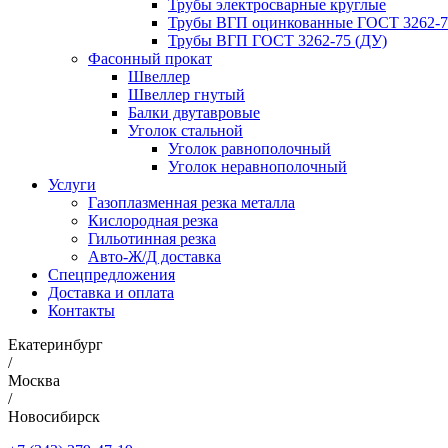
Трубы электросварные круглые
Трубы ВГП оцинкованные ГОСТ 3262-7
Трубы ВГП ГОСТ 3262-75 (ДУ)
Фасонный прокат
Швеллер
Швеллер гнутый
Балки двутавровые
Уголок стальной
Уголок равнополочный
Уголок неравнополочный
Услуги
Газоплазменная резка металла
Кислородная резка
Гильотинная резка
Авто-Ж/Д доставка
Спецпредложения
Доставка и оплата
Контакты
Екатеринбург
/
Москва
/
Новосибирск