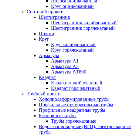
Полоса оцинкованная
Круг оцинкованный
Сортовой прокат
Шестигранник
Шестигранник калиброванный
Шестигранник горячекатаный
Полоса
Круг
Круг калиброванный
Круг горячекатаный
Арматура
Арматура А1
Арматура А3
Арматура АТ800
Квадрат
Квадрат калиброванный
Квадрат горячекатаный
Трубный прокат
Холоднодеформированные трубы
Профильные прямоугольные трубы
Профильные квадратные трубы
Бесшовные трубы
Трубы горячекатаные
Водогазопроводные (ВГП), электросварные
трубы