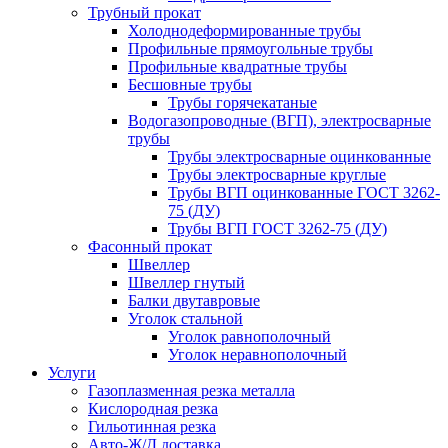
Трубный прокат
Холоднодеформированные трубы
Профильные прямоугольные трубы
Профильные квадратные трубы
Бесшовные трубы
Трубы горячекатаные
Водогазопроводные (ВГП), электросварные
трубы
Трубы электросварные оцинкованные
Трубы электросварные круглые
Трубы ВГП оцинкованные ГОСТ 3262-
75 (ДУ)
Трубы ВГП ГОСТ 3262-75 (ДУ)
Фасонный прокат
Швеллер
Швеллер гнутый
Балки двутавровые
Уголок стальной
Уголок равнополочный
Уголок неравнополочный
Услуги
Газоплазменная резка металла
Кислородная резка
Гильотинная резка
Авто-Ж/Д доставка