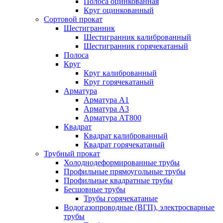
Полоса оцинкованная
Круг оцинкованный
Сортовой прокат
Шестигранник
Шестигранник калиброванный
Шестигранник горячекатаный
Полоса
Круг
Круг калиброванный
Круг горячекатаный
Арматура
Арматура А1
Арматура А3
Арматура АТ800
Квадрат
Квадрат калиброванный
Квадрат горячекатаный
Трубный прокат
Холоднодеформированные трубы
Профильные прямоугольные трубы
Профильные квадратные трубы
Бесшовные трубы
Трубы горячекатаные
Водогазопроводные (ВГП), электросварные
трубы