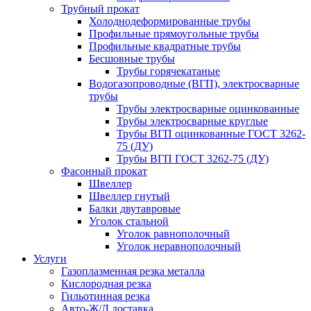
Трубный прокат
Холоднодеформированные трубы
Профильные прямоугольные трубы
Профильные квадратные трубы
Бесшовные трубы
Трубы горячекатаные
Водогазопроводные (ВГП), электросварные
трубы
Трубы электросварные оцинкованные
Трубы электросварные круглые
Трубы ВГП оцинкованные ГОСТ 3262-
75 (ДУ)
Трубы ВГП ГОСТ 3262-75 (ДУ)
Фасонный прокат
Швеллер
Швеллер гнутый
Балки двутавровые
Уголок стальной
Уголок равнополочный
Уголок неравнополочный
Услуги
Газоплазменная резка металла
Кислородная резка
Гильотинная резка
Авто-Ж/Д доставка