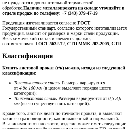
не нуждаются в дополнительной термической
обработке.
Наличие металлопроката на складе уточняйте
в
отделе продаж по телефону: +7 (343) 379-47-19
Продукция изготавливается согласно
ГОСТ
.
Государственный стандарт, согласно которого изготавливается
продукция, зависит от размеров и марки стали продукции.
Весь химический состав и элементы должны
соответствовать
ГОСТ
5632-72
,
СТО ММК
202-2005
,
СТП
.
Классификация
Купить листовой прокат (г/к) можно, исходя из следующей
классификации:
Толстолистовая сталь.
Размеры варьируются
от
4 до 160 мм
(в целом выделяют порядка шести
категорий);
Тонколистовая сталь.
Размеры варьируются от
0,5-3,9
мм
(всего существует пять категорий).
Кроме того, лист г/к делят по точности проката, и выделяют
такие его разновидности, как повышенный и нормальный.
В зависимости от плоскости, изделие может иметь следующие
характеристики: особо высокая или сокращенно ПО, высокой