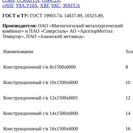
ст.40х,
ст.30ХГСА
,
ст60С2А
,
ст65Г
,
У8А.У10А
,
ХВГ
,
9ХС
,
30ХГСА
ГОСТ и ТУ:
ГОСТ 19903-74, 14637-89, 16523-89,
Производители:
ОАО «Магнитогоский металлургический
комбинат» и ПАО «Северсталь» АО «АрселорМиттал
Темиртау», ПАО «Ашинский метзавод».
Наименование
То
Конструкционный г/к 8x1500x6000
8
Конструкционный г/к 10x1500x6000
10
Конструкционный г/к 12x1500x6001
12
Конструкционный г/к 14x1500x6000
14
Конструкционный г/к 16x1500x6000
16