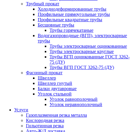
Трубный прокат
Холоднодеформированные трубы
Профильные прямоугольные трубы
Профильные квадратные трубы
Бесшовные трубы
Трубы горячекатаные
Водогазопроводные (ВГП), электросварные
трубы
Трубы электросварные оцинкованные
Трубы электросварные круглые
Трубы ВГП оцинкованные ГОСТ 3262-
75 (ДУ)
Трубы ВГП ГОСТ 3262-75 (ДУ)
Фасонный прокат
Швеллер
Швеллер гнутый
Балки двутавровые
Уголок стальной
Уголок равнополочный
Уголок неравнополочный
Услуги
Газоплазменная резка металла
Кислородная резка
Гильотинная резка
Авто-Ж/Д доставка