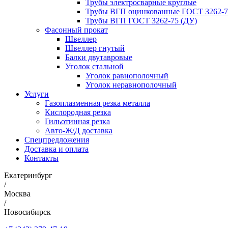
Трубы электросварные круглые
Трубы ВГП оцинкованные ГОСТ 3262-7
Трубы ВГП ГОСТ 3262-75 (ДУ)
Фасонный прокат
Швеллер
Швеллер гнутый
Балки двутавровые
Уголок стальной
Уголок равнополочный
Уголок неравнополочный
Услуги
Газоплазменная резка металла
Кислородная резка
Гильотинная резка
Авто-Ж/Д доставка
Спецпредложения
Доставка и оплата
Контакты
Екатеринбург
/
Москва
/
Новосибирск