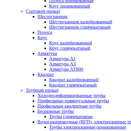
Полоса оцинкованная
Круг оцинкованный
Сортовой прокат
Шестигранник
Шестигранник калиброванный
Шестигранник горячекатаный
Полоса
Круг
Круг калиброванный
Круг горячекатаный
Арматура
Арматура А1
Арматура А3
Арматура АТ800
Квадрат
Квадрат калиброванный
Квадрат горячекатаный
Трубный прокат
Холоднодеформированные трубы
Профильные прямоугольные трубы
Профильные квадратные трубы
Бесшовные трубы
Трубы горячекатаные
Водогазопроводные (ВГП), электросварные т
Трубы электросварные оцинкованные