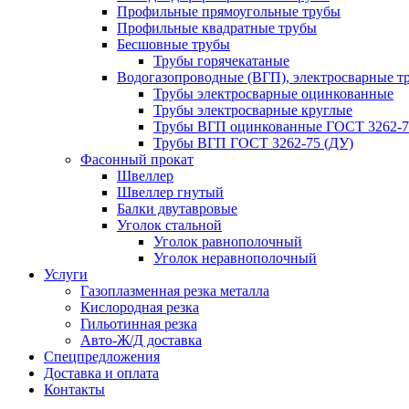
Профильные прямоугольные трубы
Профильные квадратные трубы
Бесшовные трубы
Трубы горячекатаные
Водогазопроводные (ВГП), электросварные т
Трубы электросварные оцинкованные
Трубы электросварные круглые
Трубы ВГП оцинкованные ГОСТ 3262-7
Трубы ВГП ГОСТ 3262-75 (ДУ)
Фасонный прокат
Швеллер
Швеллер гнутый
Балки двутавровые
Уголок стальной
Уголок равнополочный
Уголок неравнополочный
Услуги
Газоплазменная резка металла
Кислородная резка
Гильотинная резка
Авто-Ж/Д доставка
Спецпредложения
Доставка и оплата
Контакты