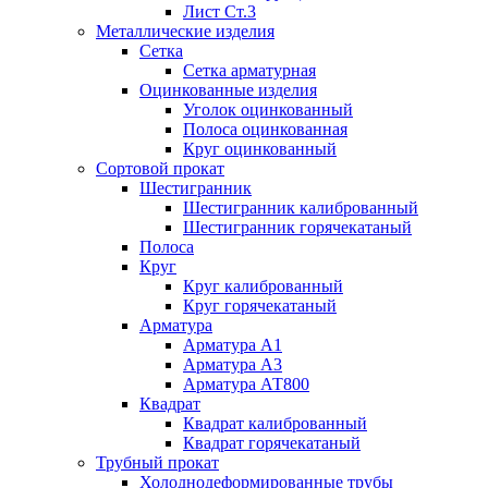
Лист Ст.3
Металлические изделия
Сетка
Сетка арматурная
Оцинкованные изделия
Уголок оцинкованный
Полоса оцинкованная
Круг оцинкованный
Сортовой прокат
Шестигранник
Шестигранник калиброванный
Шестигранник горячекатаный
Полоса
Круг
Круг калиброванный
Круг горячекатаный
Арматура
Арматура А1
Арматура А3
Арматура АТ800
Квадрат
Квадрат калиброванный
Квадрат горячекатаный
Трубный прокат
Холоднодеформированные трубы