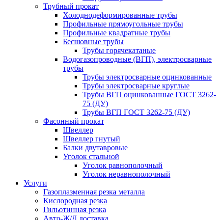
Трубный прокат
Холоднодеформированные трубы
Профильные прямоугольные трубы
Профильные квадратные трубы
Бесшовные трубы
Трубы горячекатаные
Водогазопроводные (ВГП), электросварные
трубы
Трубы электросварные оцинкованные
Трубы электросварные круглые
Трубы ВГП оцинкованные ГОСТ 3262-
75 (ДУ)
Трубы ВГП ГОСТ 3262-75 (ДУ)
Фасонный прокат
Швеллер
Швеллер гнутый
Балки двутавровые
Уголок стальной
Уголок равнополочный
Уголок неравнополочный
Услуги
Газоплазменная резка металла
Кислородная резка
Гильотинная резка
Авто-Ж/Д доставка