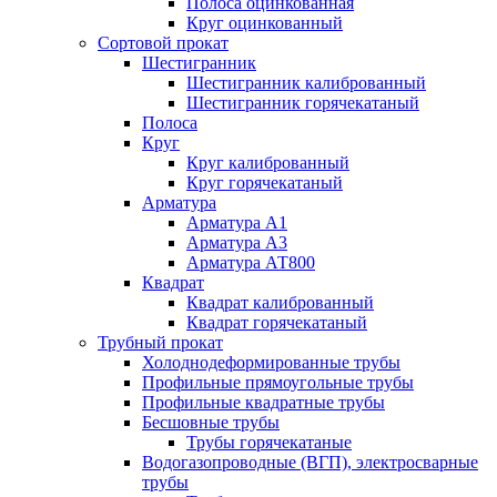
Полоса оцинкованная
Круг оцинкованный
Сортовой прокат
Шестигранник
Шестигранник калиброванный
Шестигранник горячекатаный
Полоса
Круг
Круг калиброванный
Круг горячекатаный
Арматура
Арматура А1
Арматура А3
Арматура АТ800
Квадрат
Квадрат калиброванный
Квадрат горячекатаный
Трубный прокат
Холоднодеформированные трубы
Профильные прямоугольные трубы
Профильные квадратные трубы
Бесшовные трубы
Трубы горячекатаные
Водогазопроводные (ВГП), электросварные
трубы