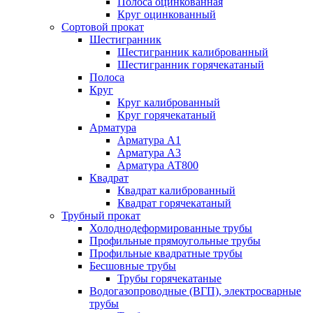
Полоса оцинкованная
Круг оцинкованный
Сортовой прокат
Шестигранник
Шестигранник калиброванный
Шестигранник горячекатаный
Полоса
Круг
Круг калиброванный
Круг горячекатаный
Арматура
Арматура А1
Арматура А3
Арматура АТ800
Квадрат
Квадрат калиброванный
Квадрат горячекатаный
Трубный прокат
Холоднодеформированные трубы
Профильные прямоугольные трубы
Профильные квадратные трубы
Бесшовные трубы
Трубы горячекатаные
Водогазопроводные (ВГП), электросварные
трубы