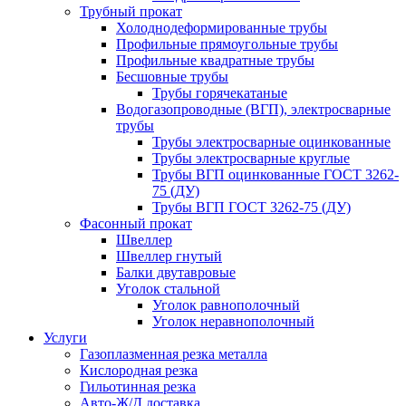
Трубный прокат
Холоднодеформированные трубы
Профильные прямоугольные трубы
Профильные квадратные трубы
Бесшовные трубы
Трубы горячекатаные
Водогазопроводные (ВГП), электросварные
трубы
Трубы электросварные оцинкованные
Трубы электросварные круглые
Трубы ВГП оцинкованные ГОСТ 3262-
75 (ДУ)
Трубы ВГП ГОСТ 3262-75 (ДУ)
Фасонный прокат
Швеллер
Швеллер гнутый
Балки двутавровые
Уголок стальной
Уголок равнополочный
Уголок неравнополочный
Услуги
Газоплазменная резка металла
Кислородная резка
Гильотинная резка
Авто-Ж/Д доставка