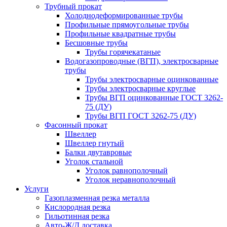
Трубный прокат
Холоднодеформированные трубы
Профильные прямоугольные трубы
Профильные квадратные трубы
Бесшовные трубы
Трубы горячекатаные
Водогазопроводные (ВГП), электросварные
трубы
Трубы электросварные оцинкованные
Трубы электросварные круглые
Трубы ВГП оцинкованные ГОСТ 3262-
75 (ДУ)
Трубы ВГП ГОСТ 3262-75 (ДУ)
Фасонный прокат
Швеллер
Швеллер гнутый
Балки двутавровые
Уголок стальной
Уголок равнополочный
Уголок неравнополочный
Услуги
Газоплазменная резка металла
Кислородная резка
Гильотинная резка
Авто-Ж/Д доставка