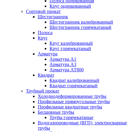
Полоса оцинкованная
Круг оцинкованный
Сортовой прокат
Шестигранник
Шестигранник калиброванный
Шестигранник горячекатаный
Полоса
Круг
Круг калиброванный
Круг горячекатаный
Арматура
Арматура А1
Арматура А3
Арматура АТ800
Квадрат
Квадрат калиброванный
Квадрат горячекатаный
Трубный прокат
Холоднодеформированные трубы
Профильные прямоугольные трубы
Профильные квадратные трубы
Бесшовные трубы
Трубы горячекатаные
Водогазопроводные (ВГП), электросварные
трубы