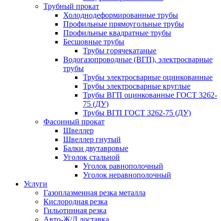
Трубный прокат
Холоднодеформированные трубы
Профильные прямоугольные трубы
Профильные квадратные трубы
Бесшовные трубы
Трубы горячекатаные
Водогазопроводные (ВГП), электросварные
трубы
Трубы электросварные оцинкованные
Трубы электросварные круглые
Трубы ВГП оцинкованные ГОСТ 3262-
75 (ДУ)
Трубы ВГП ГОСТ 3262-75 (ДУ)
Фасонный прокат
Швеллер
Швеллер гнутый
Балки двутавровые
Уголок стальной
Уголок равнополочный
Уголок неравнополочный
Услуги
Газоплазменная резка металла
Кислородная резка
Гильотинная резка
Авто-Ж/Д доставка