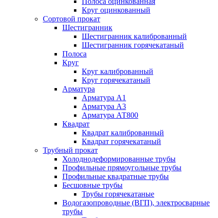
Полоса оцинкованная
Круг оцинкованный
Сортовой прокат
Шестигранник
Шестигранник калиброванный
Шестигранник горячекатаный
Полоса
Круг
Круг калиброванный
Круг горячекатаный
Арматура
Арматура А1
Арматура А3
Арматура АТ800
Квадрат
Квадрат калиброванный
Квадрат горячекатаный
Трубный прокат
Холоднодеформированные трубы
Профильные прямоугольные трубы
Профильные квадратные трубы
Бесшовные трубы
Трубы горячекатаные
Водогазопроводные (ВГП), электросварные
трубы