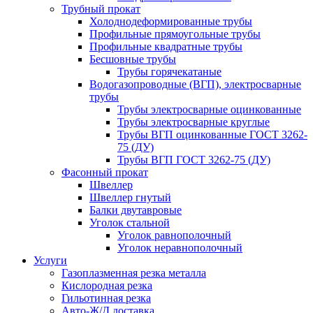
Трубный прокат
Холоднодеформированные трубы
Профильные прямоугольные трубы
Профильные квадратные трубы
Бесшовные трубы
Трубы горячекатаные
Водогазопроводные (ВГП), электросварные
трубы
Трубы электросварные оцинкованные
Трубы электросварные круглые
Трубы ВГП оцинкованные ГОСТ 3262-
75 (ДУ)
Трубы ВГП ГОСТ 3262-75 (ДУ)
Фасонный прокат
Швеллер
Швеллер гнутый
Балки двутавровые
Уголок стальной
Уголок равнополочный
Уголок неравнополочный
Услуги
Газоплазменная резка металла
Кислородная резка
Гильотинная резка
Авто-Ж/Д доставка