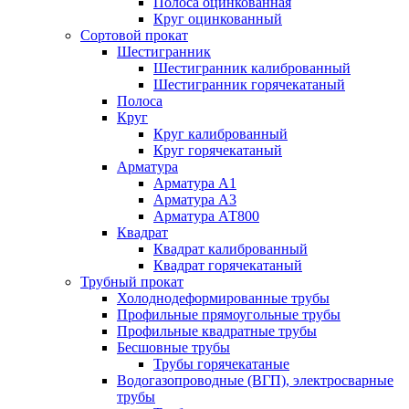
Полоса оцинкованная
Круг оцинкованный
Сортовой прокат
Шестигранник
Шестигранник калиброванный
Шестигранник горячекатаный
Полоса
Круг
Круг калиброванный
Круг горячекатаный
Арматура
Арматура А1
Арматура А3
Арматура АТ800
Квадрат
Квадрат калиброванный
Квадрат горячекатаный
Трубный прокат
Холоднодеформированные трубы
Профильные прямоугольные трубы
Профильные квадратные трубы
Бесшовные трубы
Трубы горячекатаные
Водогазопроводные (ВГП), электросварные
трубы