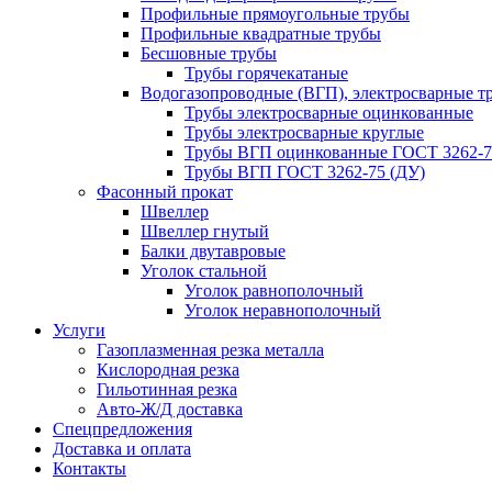
Профильные прямоугольные трубы
Профильные квадратные трубы
Бесшовные трубы
Трубы горячекатаные
Водогазопроводные (ВГП), электросварные т
Трубы электросварные оцинкованные
Трубы электросварные круглые
Трубы ВГП оцинкованные ГОСТ 3262-7
Трубы ВГП ГОСТ 3262-75 (ДУ)
Фасонный прокат
Швеллер
Швеллер гнутый
Балки двутавровые
Уголок стальной
Уголок равнополочный
Уголок неравнополочный
Услуги
Газоплазменная резка металла
Кислородная резка
Гильотинная резка
Авто-Ж/Д доставка
Спецпредложения
Доставка и оплата
Контакты