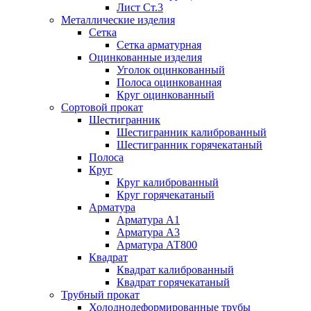
Лист Ст.3
Металлические изделия
Сетка
Сетка арматурная
Оцинкованные изделия
Уголок оцинкованный
Полоса оцинкованная
Круг оцинкованный
Сортовой прокат
Шестигранник
Шестигранник калиброванный
Шестигранник горячекатаный
Полоса
Круг
Круг калиброванный
Круг горячекатаный
Арматура
Арматура А1
Арматура А3
Арматура АТ800
Квадрат
Квадрат калиброванный
Квадрат горячекатаный
Трубный прокат
Холоднодеформированные трубы