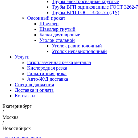
Трубы электросварные круглые
Трубы ВГП оцинкованные ГОСТ 3262-7
Трубы ВГП ГОСТ 3262-75 (ДУ)
Фасонный прокат
Швеллер
Швеллер гнутый
Балки двутавровые
Уголок стальной
Уголок равнополочный
Уголок неравнополочный
Услуги
Газоплазменная резка металла
Кислородная резка
Гильотинная резка
Авто-Ж/Д доставка
Спецпредложения
Доставка и оплата
Контакты
Екатеринбург
/
Москва
/
Новосибирск