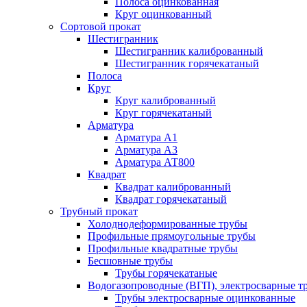
Полоса оцинкованная
Круг оцинкованный
Сортовой прокат
Шестигранник
Шестигранник калиброванный
Шестигранник горячекатаный
Полоса
Круг
Круг калиброванный
Круг горячекатаный
Арматура
Арматура А1
Арматура А3
Арматура АТ800
Квадрат
Квадрат калиброванный
Квадрат горячекатаный
Трубный прокат
Холоднодеформированные трубы
Профильные прямоугольные трубы
Профильные квадратные трубы
Бесшовные трубы
Трубы горячекатаные
Водогазопроводные (ВГП), электросварные т
Трубы электросварные оцинкованные