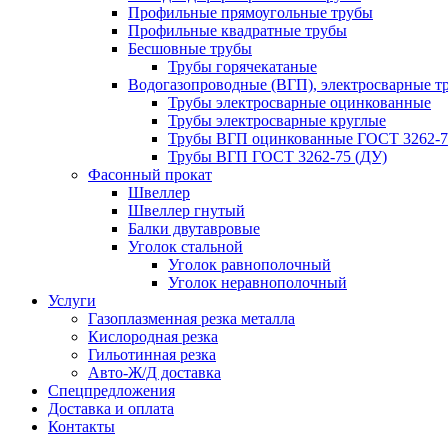
Профильные прямоугольные трубы
Профильные квадратные трубы
Бесшовные трубы
Трубы горячекатаные
Водогазопроводные (ВГП), электросварные т
Трубы электросварные оцинкованные
Трубы электросварные круглые
Трубы ВГП оцинкованные ГОСТ 3262-7
Трубы ВГП ГОСТ 3262-75 (ДУ)
Фасонный прокат
Швеллер
Швеллер гнутый
Балки двутавровые
Уголок стальной
Уголок равнополочный
Уголок неравнополочный
Услуги
Газоплазменная резка металла
Кислородная резка
Гильотинная резка
Авто-Ж/Д доставка
Спецпредложения
Доставка и оплата
Контакты