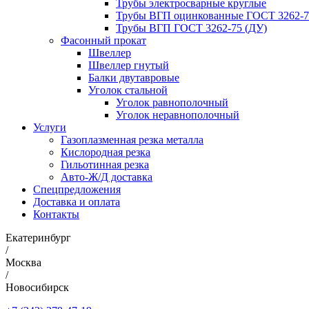
Трубы электросварные круглые
Трубы ВГП оцинкованные ГОСТ 3262-7
Трубы ВГП ГОСТ 3262-75 (ДУ)
Фасонный прокат
Швеллер
Швеллер гнутый
Балки двутавровые
Уголок стальной
Уголок равнополочный
Уголок неравнополочный
Услуги
Газоплазменная резка металла
Кислородная резка
Гильотинная резка
Авто-Ж/Д доставка
Спецпредложения
Доставка и оплата
Контакты
Екатеринбург
/
Москва
/
Новосибирск