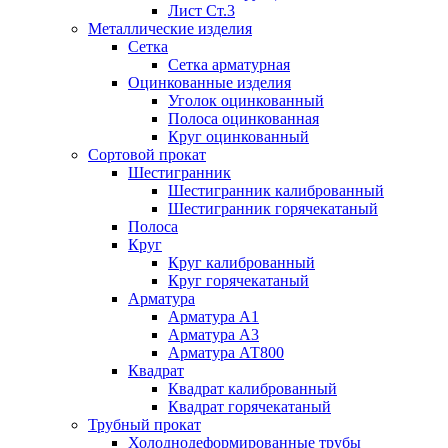
Лист Ст.3
Металлические изделия
Сетка
Сетка арматурная
Оцинкованные изделия
Уголок оцинкованный
Полоса оцинкованная
Круг оцинкованный
Сортовой прокат
Шестигранник
Шестигранник калиброванный
Шестигранник горячекатаный
Полоса
Круг
Круг калиброванный
Круг горячекатаный
Арматура
Арматура А1
Арматура А3
Арматура АТ800
Квадрат
Квадрат калиброванный
Квадрат горячекатаный
Трубный прокат
Холоднодеформированные трубы