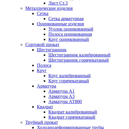
Лист Ст.3
Металлические изделия
Сетка
Сетка арматурная
Оцинкованные изделия
Уголок оцинкованный
Полоса оцинкованная
Круг оцинкованный
Сортовой прокат
Шестигранник
Шестигранник калиброванный
Шестигранник горячекатаный
Полоса
Круг
Круг калиброванный
Круг горячекатаный
Арматура
Арматура А1
Арматура А3
Арматура АТ800
Квадрат
Квадрат калиброванный
Квадрат горячекатаный
Трубный прокат
Холоднодеформированные трубы