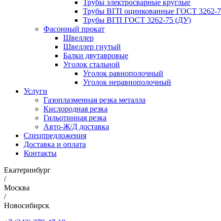
Трубы электросварные круглые
Трубы ВГП оцинкованные ГОСТ 3262-7
Трубы ВГП ГОСТ 3262-75 (ДУ)
Фасонный прокат
Швеллер
Швеллер гнутый
Балки двутавровые
Уголок стальной
Уголок равнополочный
Уголок неравнополочный
Услуги
Газоплазменная резка металла
Кислородная резка
Гильотинная резка
Авто-Ж/Д доставка
Спецпредложения
Доставка и оплата
Контакты
Екатеринбург
/
Москва
/
Новосибирск