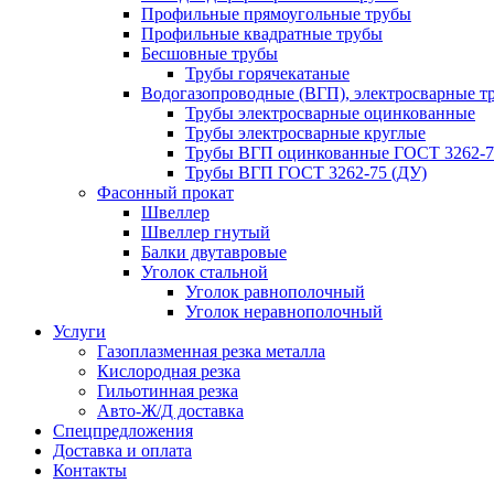
Профильные прямоугольные трубы
Профильные квадратные трубы
Бесшовные трубы
Трубы горячекатаные
Водогазопроводные (ВГП), электросварные т
Трубы электросварные оцинкованные
Трубы электросварные круглые
Трубы ВГП оцинкованные ГОСТ 3262-7
Трубы ВГП ГОСТ 3262-75 (ДУ)
Фасонный прокат
Швеллер
Швеллер гнутый
Балки двутавровые
Уголок стальной
Уголок равнополочный
Уголок неравнополочный
Услуги
Газоплазменная резка металла
Кислородная резка
Гильотинная резка
Авто-Ж/Д доставка
Спецпредложения
Доставка и оплата
Контакты