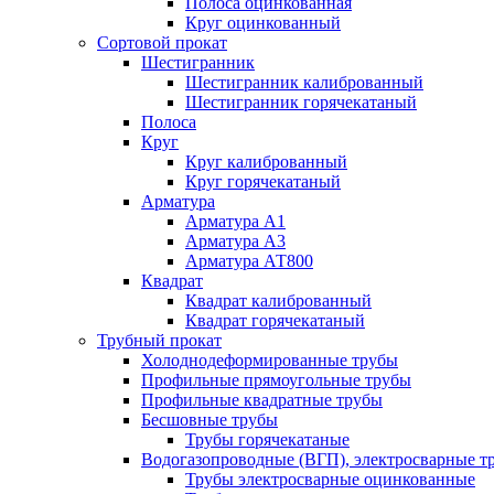
Полоса оцинкованная
Круг оцинкованный
Сортовой прокат
Шестигранник
Шестигранник калиброванный
Шестигранник горячекатаный
Полоса
Круг
Круг калиброванный
Круг горячекатаный
Арматура
Арматура А1
Арматура А3
Арматура АТ800
Квадрат
Квадрат калиброванный
Квадрат горячекатаный
Трубный прокат
Холоднодеформированные трубы
Профильные прямоугольные трубы
Профильные квадратные трубы
Бесшовные трубы
Трубы горячекатаные
Водогазопроводные (ВГП), электросварные т
Трубы электросварные оцинкованные