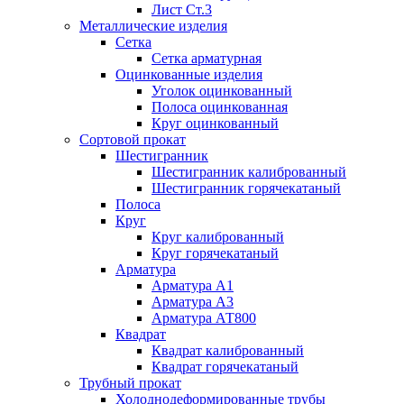
Лист Ст.3
Металлические изделия
Сетка
Сетка арматурная
Оцинкованные изделия
Уголок оцинкованный
Полоса оцинкованная
Круг оцинкованный
Сортовой прокат
Шестигранник
Шестигранник калиброванный
Шестигранник горячекатаный
Полоса
Круг
Круг калиброванный
Круг горячекатаный
Арматура
Арматура А1
Арматура А3
Арматура АТ800
Квадрат
Квадрат калиброванный
Квадрат горячекатаный
Трубный прокат
Холоднодеформированные трубы