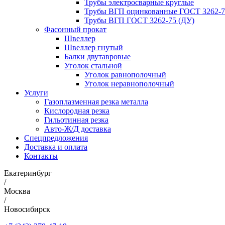
Трубы электросварные круглые
Трубы ВГП оцинкованные ГОСТ 3262-7
Трубы ВГП ГОСТ 3262-75 (ДУ)
Фасонный прокат
Швеллер
Швеллер гнутый
Балки двутавровые
Уголок стальной
Уголок равнополочный
Уголок неравнополочный
Услуги
Газоплазменная резка металла
Кислородная резка
Гильотинная резка
Авто-Ж/Д доставка
Спецпредложения
Доставка и оплата
Контакты
Екатеринбург
/
Москва
/
Новосибирск