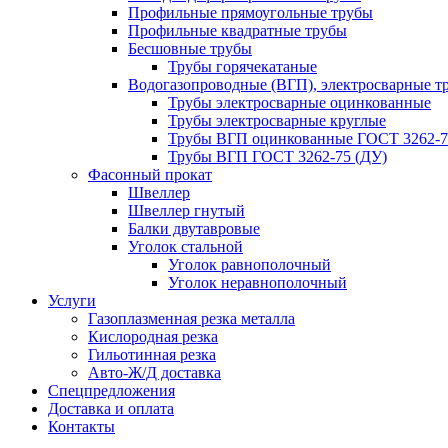
Профильные прямоугольные трубы
Профильные квадратные трубы
Бесшовные трубы
Трубы горячекатаные
Водогазопроводные (ВГП), электросварные т
Трубы электросварные оцинкованные
Трубы электросварные круглые
Трубы ВГП оцинкованные ГОСТ 3262-7
Трубы ВГП ГОСТ 3262-75 (ДУ)
Фасонный прокат
Швеллер
Швеллер гнутый
Балки двутавровые
Уголок стальной
Уголок равнополочный
Уголок неравнополочный
Услуги
Газоплазменная резка металла
Кислородная резка
Гильотинная резка
Авто-Ж/Д доставка
Спецпредложения
Доставка и оплата
Контакты