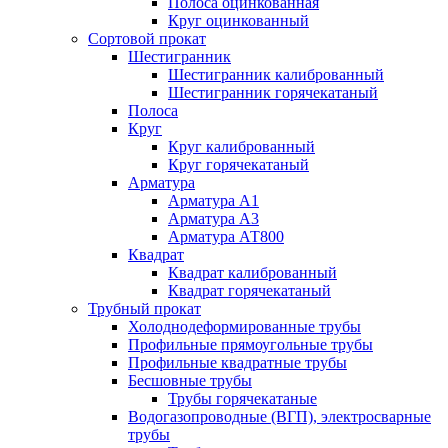
Полоса оцинкованная
Круг оцинкованный
Сортовой прокат
Шестигранник
Шестигранник калиброванный
Шестигранник горячекатаный
Полоса
Круг
Круг калиброванный
Круг горячекатаный
Арматура
Арматура А1
Арматура А3
Арматура АТ800
Квадрат
Квадрат калиброванный
Квадрат горячекатаный
Трубный прокат
Холоднодеформированные трубы
Профильные прямоугольные трубы
Профильные квадратные трубы
Бесшовные трубы
Трубы горячекатаные
Водогазопроводные (ВГП), электросварные
трубы