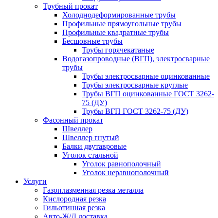
Трубный прокат
Холоднодеформированные трубы
Профильные прямоугольные трубы
Профильные квадратные трубы
Бесшовные трубы
Трубы горячекатаные
Водогазопроводные (ВГП), электросварные
трубы
Трубы электросварные оцинкованные
Трубы электросварные круглые
Трубы ВГП оцинкованные ГОСТ 3262-
75 (ДУ)
Трубы ВГП ГОСТ 3262-75 (ДУ)
Фасонный прокат
Швеллер
Швеллер гнутый
Балки двутавровые
Уголок стальной
Уголок равнополочный
Уголок неравнополочный
Услуги
Газоплазменная резка металла
Кислородная резка
Гильотинная резка
Авто-Ж/Д доставка