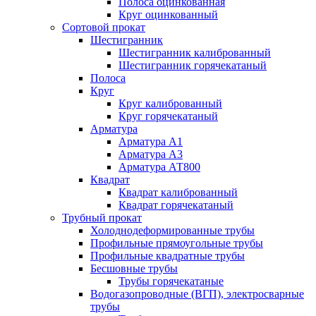
Полоса оцинкованная
Круг оцинкованный
Сортовой прокат
Шестигранник
Шестигранник калиброванный
Шестигранник горячекатаный
Полоса
Круг
Круг калиброванный
Круг горячекатаный
Арматура
Арматура А1
Арматура А3
Арматура АТ800
Квадрат
Квадрат калиброванный
Квадрат горячекатаный
Трубный прокат
Холоднодеформированные трубы
Профильные прямоугольные трубы
Профильные квадратные трубы
Бесшовные трубы
Трубы горячекатаные
Водогазопроводные (ВГП), электросварные
трубы