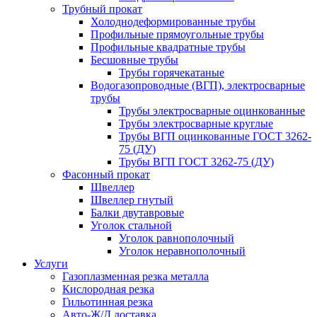
Трубный прокат
Холоднодеформированные трубы
Профильные прямоугольные трубы
Профильные квадратные трубы
Бесшовные трубы
Трубы горячекатаные
Водогазопроводные (ВГП), электросварные
трубы
Трубы электросварные оцинкованные
Трубы электросварные круглые
Трубы ВГП оцинкованные ГОСТ 3262-
75 (ДУ)
Трубы ВГП ГОСТ 3262-75 (ДУ)
Фасонный прокат
Швеллер
Швеллер гнутый
Балки двутавровые
Уголок стальной
Уголок равнополочный
Уголок неравнополочный
Услуги
Газоплазменная резка металла
Кислородная резка
Гильотинная резка
Авто-Ж/Д доставка