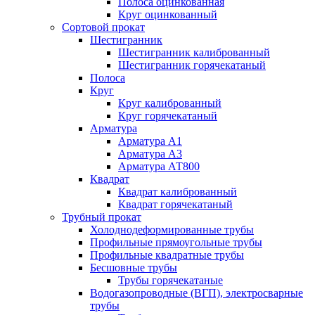
Полоса оцинкованная
Круг оцинкованный
Сортовой прокат
Шестигранник
Шестигранник калиброванный
Шестигранник горячекатаный
Полоса
Круг
Круг калиброванный
Круг горячекатаный
Арматура
Арматура А1
Арматура А3
Арматура АТ800
Квадрат
Квадрат калиброванный
Квадрат горячекатаный
Трубный прокат
Холоднодеформированные трубы
Профильные прямоугольные трубы
Профильные квадратные трубы
Бесшовные трубы
Трубы горячекатаные
Водогазопроводные (ВГП), электросварные
трубы