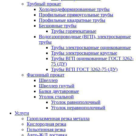
Трубный прокат
Холоднодеформированные трубы
Профильные прямоугольные трубы
Профильные квадратные трубы
Бесшовные трубы
Трубы горячекатаные
Водогазопроводные (ВГП), электросварные
трубы
Трубы электросварные оцинкованные
Трубы электросварные круглые
Трубы ВГП оцинкованные ГОСТ 3262-
75 (ДУ)
Трубы ВГП ГОСТ 3262-75 (ДУ)
Фасонный прокат
Швеллер
Швеллер гнутый
Балки двутавровые
Уголок стальной
Уголок равнополочный
Уголок неравнополочный
Услуги
Газоплазменная резка металла
Кислородная резка
Гильотинная резка
Авто-Ж/Д доставка