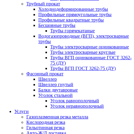
Трубный прокат
Холоднодеформированные трубы
Профильные прямоугольные трубы
Профильные квадратные трубы
Бесшовные трубы
Трубы горячекатаные
Водогазопроводные (ВГП), электросварные
трубы
Трубы электросварные оцинкованные
Трубы электросварные круглые
Трубы ВГП оцинкованные ГОСТ 3262-
75 (ДУ)
Трубы ВГП ГОСТ 3262-75 (ДУ)
Фасонный прокат
Швеллер
Швеллер гнутый
Балки двутавровые
Уголок стальной
Уголок равнополочный
Уголок неравнополочный
Услуги
Газоплазменная резка металла
Кислородная резка
Гильотинная резка
Авто-Ж/Д доставка