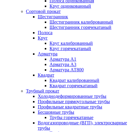
Полоса оцинкованная
Круг оцинкованный
Сортовой прокат
Шестигранник
Шестигранник калиброванный
Шестигранник горячекатаный
Полоса
Круг
Круг калиброванный
Круг горячекатаный
Арматура
Арматура А1
Арматура А3
Арматура АТ800
Квадрат
Квадрат калиброванный
Квадрат горячекатаный
Трубный прокат
Холоднодеформированные трубы
Профильные прямоугольные трубы
Профильные квадратные трубы
Бесшовные трубы
Трубы горячекатаные
Водогазопроводные (ВГП), электросварные
трубы