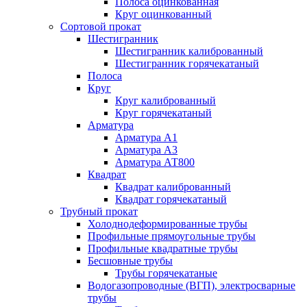
Полоса оцинкованная
Круг оцинкованный
Сортовой прокат
Шестигранник
Шестигранник калиброванный
Шестигранник горячекатаный
Полоса
Круг
Круг калиброванный
Круг горячекатаный
Арматура
Арматура А1
Арматура А3
Арматура АТ800
Квадрат
Квадрат калиброванный
Квадрат горячекатаный
Трубный прокат
Холоднодеформированные трубы
Профильные прямоугольные трубы
Профильные квадратные трубы
Бесшовные трубы
Трубы горячекатаные
Водогазопроводные (ВГП), электросварные
трубы