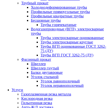
Трубный прокат
Холоднодеформированные трубы
Профильные прямоугольные трубы
Профильные квадратные трубы
Бесшовные трубы
Трубы горячекатаные
Водогазопроводные (ВГП), электросварные
трубы
Трубы электросварные оцинкованные
Трубы электросварные круглые
Трубы ВГП оцинкованные ГОСТ 3262-
75 (ДУ)
Трубы ВГП ГОСТ 3262-75 (ДУ)
Фасонный прокат
Швеллер
Швеллер гнутый
Балки двутавровые
Уголок стальной
Уголок равнополочный
Уголок неравнополочный
Услуги
Газоплазменная резка металла
Кислородная резка
Гильотинная резка
Авто-Ж/Д доставка