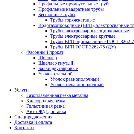
Профильные прямоугольные трубы
Профильные квадратные трубы
Бесшовные трубы
Трубы горячекатаные
Водогазопроводные (ВГП), электросварные т
Трубы электросварные оцинкованные
Трубы электросварные круглые
Трубы ВГП оцинкованные ГОСТ 3262-7
Трубы ВГП ГОСТ 3262-75 (ДУ)
Фасонный прокат
Швеллер
Швеллер гнутый
Балки двутавровые
Уголок стальной
Уголок равнополочный
Уголок неравнополочный
Услуги
Газоплазменная резка металла
Кислородная резка
Гильотинная резка
Авто-Ж/Д доставка
Спецпредложения
Доставка и оплата
Контакты