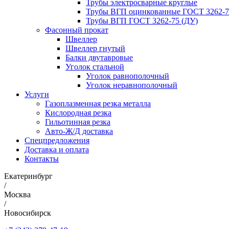
Трубы электросварные круглые
Трубы ВГП оцинкованные ГОСТ 3262-7
Трубы ВГП ГОСТ 3262-75 (ДУ)
Фасонный прокат
Швеллер
Швеллер гнутый
Балки двутавровые
Уголок стальной
Уголок равнополочный
Уголок неравнополочный
Услуги
Газоплазменная резка металла
Кислородная резка
Гильотинная резка
Авто-Ж/Д доставка
Спецпредложения
Доставка и оплата
Контакты
Екатеринбург
/
Москва
/
Новосибирск