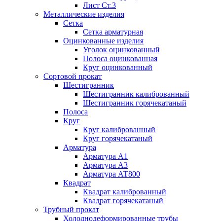
Лист Ст.3
Металлические изделия
Сетка
Сетка арматурная
Оцинкованные изделия
Уголок оцинкованный
Полоса оцинкованная
Круг оцинкованный
Сортовой прокат
Шестигранник
Шестигранник калиброванный
Шестигранник горячекатаный
Полоса
Круг
Круг калиброванный
Круг горячекатаный
Арматура
Арматура А1
Арматура А3
Арматура АТ800
Квадрат
Квадрат калиброванный
Квадрат горячекатаный
Трубный прокат
Холоднодеформированные трубы