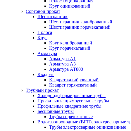
Полоса оцинкованная
Круг оцинкованный
Сортовой прокат
Шестигранник
Шестигранник калиброванный
Шестигранник горячекатаный
Полоса
Круг
Круг калиброванный
Круг горячекатаный
Арматура
Арматура А1
Арматура А3
Арматура АТ800
Квадрат
Квадрат калиброванный
Квадрат горячекатаный
Трубный прокат
Холоднодеформированные трубы
Профильные прямоугольные трубы
Профильные квадратные трубы
Бесшовные трубы
Трубы горячекатаные
Водогазопроводные (ВГП), электросварные т
Трубы электросварные оцинкованные