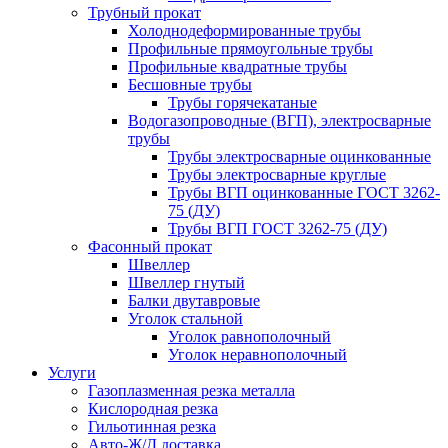
Трубный прокат
Холоднодеформированные трубы
Профильные прямоугольные трубы
Профильные квадратные трубы
Бесшовные трубы
Трубы горячекатаные
Водогазопроводные (ВГП), электросварные
трубы
Трубы электросварные оцинкованные
Трубы электросварные круглые
Трубы ВГП оцинкованные ГОСТ 3262-
75 (ДУ)
Трубы ВГП ГОСТ 3262-75 (ДУ)
Фасонный прокат
Швеллер
Швеллер гнутый
Балки двутавровые
Уголок стальной
Уголок равнополочный
Уголок неравнополочный
Услуги
Газоплазменная резка металла
Кислородная резка
Гильотинная резка
Авто-Ж/Д доставка