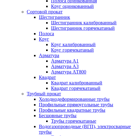
Полоса оцинкованная
Круг оцинкованный
Сортовой прокат
Шестигранник
Шестигранник калиброванный
Шестигранник горячекатаный
Полоса
Круг
Круг калиброванный
Круг горячекатаный
Арматура
Арматура А1
Арматура А3
Арматура АТ800
Квадрат
Квадрат калиброванный
Квадрат горячекатаный
Трубный прокат
Холоднодеформированные трубы
Профильные прямоугольные трубы
Профильные квадратные трубы
Бесшовные трубы
Трубы горячекатаные
Водогазопроводные (ВГП), электросварные
трубы