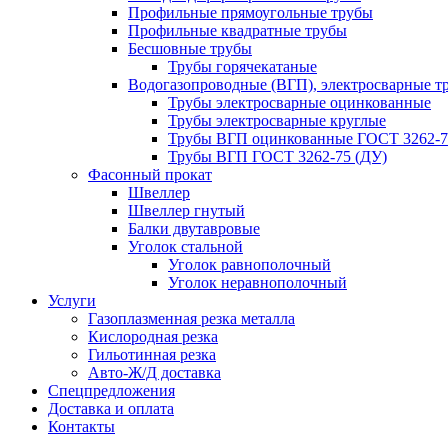
Профильные прямоугольные трубы
Профильные квадратные трубы
Бесшовные трубы
Трубы горячекатаные
Водогазопроводные (ВГП), электросварные т
Трубы электросварные оцинкованные
Трубы электросварные круглые
Трубы ВГП оцинкованные ГОСТ 3262-7
Трубы ВГП ГОСТ 3262-75 (ДУ)
Фасонный прокат
Швеллер
Швеллер гнутый
Балки двутавровые
Уголок стальной
Уголок равнополочный
Уголок неравнополочный
Услуги
Газоплазменная резка металла
Кислородная резка
Гильотинная резка
Авто-Ж/Д доставка
Спецпредложения
Доставка и оплата
Контакты