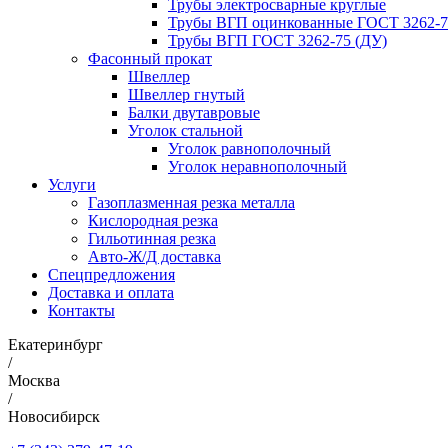
Трубы электросварные круглые
Трубы ВГП оцинкованные ГОСТ 3262-7
Трубы ВГП ГОСТ 3262-75 (ДУ)
Фасонный прокат
Швеллер
Швеллер гнутый
Балки двутавровые
Уголок стальной
Уголок равнополочный
Уголок неравнополочный
Услуги
Газоплазменная резка металла
Кислородная резка
Гильотинная резка
Авто-Ж/Д доставка
Спецпредложения
Доставка и оплата
Контакты
Екатеринбург
/
Москва
/
Новосибирск