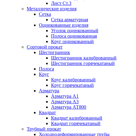
Лист Ст.3
Металлические изделия
Сетка
Сетка арматурная
Оцинкованные изделия
Уголок оцинкованный
Полоса оцинкованная
Круг оцинкованный
Сортовой прокат
Шестигранник
Шестигранник калиброванный
Шестигранник горячекатаный
Полоса
Круг
Круг калиброванный
Круг горячекатаный
Арматура
Арматура А1
Арматура А3
Арматура АТ800
Квадрат
Квадрат калиброванный
Квадрат горячекатаный
Трубный прокат
Холоднодеформированные трубы