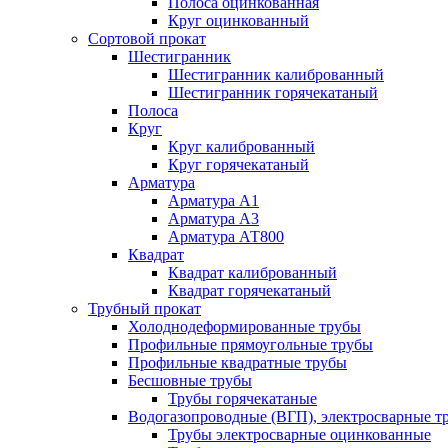
Полоса оцинкованная
Круг оцинкованный
Сортовой прокат
Шестигранник
Шестигранник калиброванный
Шестигранник горячекатаный
Полоса
Круг
Круг калиброванный
Круг горячекатаный
Арматура
Арматура А1
Арматура А3
Арматура АТ800
Квадрат
Квадрат калиброванный
Квадрат горячекатаный
Трубный прокат
Холоднодеформированные трубы
Профильные прямоугольные трубы
Профильные квадратные трубы
Бесшовные трубы
Трубы горячекатаные
Водогазопроводные (ВГП), электросварные т
Трубы электросварные оцинкованные