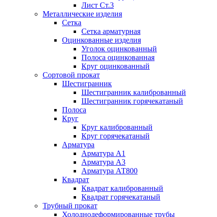
Лист Ст.3
Металлические изделия
Сетка
Сетка арматурная
Оцинкованные изделия
Уголок оцинкованный
Полоса оцинкованная
Круг оцинкованный
Сортовой прокат
Шестигранник
Шестигранник калиброванный
Шестигранник горячекатаный
Полоса
Круг
Круг калиброванный
Круг горячекатаный
Арматура
Арматура А1
Арматура А3
Арматура АТ800
Квадрат
Квадрат калиброванный
Квадрат горячекатаный
Трубный прокат
Холоднодеформированные трубы