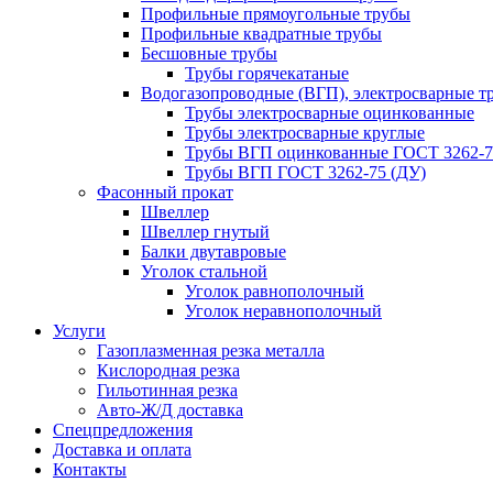
Профильные прямоугольные трубы
Профильные квадратные трубы
Бесшовные трубы
Трубы горячекатаные
Водогазопроводные (ВГП), электросварные т
Трубы электросварные оцинкованные
Трубы электросварные круглые
Трубы ВГП оцинкованные ГОСТ 3262-7
Трубы ВГП ГОСТ 3262-75 (ДУ)
Фасонный прокат
Швеллер
Швеллер гнутый
Балки двутавровые
Уголок стальной
Уголок равнополочный
Уголок неравнополочный
Услуги
Газоплазменная резка металла
Кислородная резка
Гильотинная резка
Авто-Ж/Д доставка
Спецпредложения
Доставка и оплата
Контакты