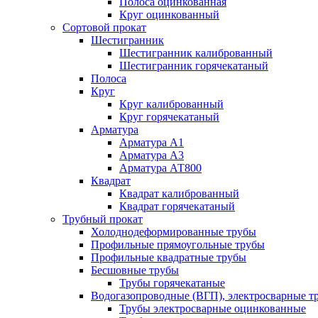
Полоса оцинкованная
Круг оцинкованный
Сортовой прокат
Шестигранник
Шестигранник калиброванный
Шестигранник горячекатаный
Полоса
Круг
Круг калиброванный
Круг горячекатаный
Арматура
Арматура А1
Арматура А3
Арматура АТ800
Квадрат
Квадрат калиброванный
Квадрат горячекатаный
Трубный прокат
Холоднодеформированные трубы
Профильные прямоугольные трубы
Профильные квадратные трубы
Бесшовные трубы
Трубы горячекатаные
Водогазопроводные (ВГП), электросварные т
Трубы электросварные оцинкованные