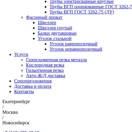
Трубы электросварные круглые
Трубы ВГП оцинкованные ГОСТ 3262-7
Трубы ВГП ГОСТ 3262-75 (ДУ)
Фасонный прокат
Швеллер
Швеллер гнутый
Балки двутавровые
Уголок стальной
Уголок равнополочный
Уголок неравнополочный
Услуги
Газоплазменная резка металла
Кислородная резка
Гильотинная резка
Авто-Ж/Д доставка
Спецпредложения
Доставка и оплата
Контакты
Екатеринбург
/
Москва
/
Новосибирск