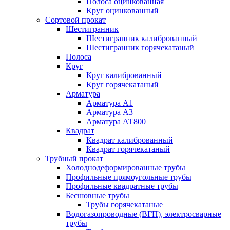
Полоса оцинкованная
Круг оцинкованный
Сортовой прокат
Шестигранник
Шестигранник калиброванный
Шестигранник горячекатаный
Полоса
Круг
Круг калиброванный
Круг горячекатаный
Арматура
Арматура А1
Арматура А3
Арматура АТ800
Квадрат
Квадрат калиброванный
Квадрат горячекатаный
Трубный прокат
Холоднодеформированные трубы
Профильные прямоугольные трубы
Профильные квадратные трубы
Бесшовные трубы
Трубы горячекатаные
Водогазопроводные (ВГП), электросварные
трубы