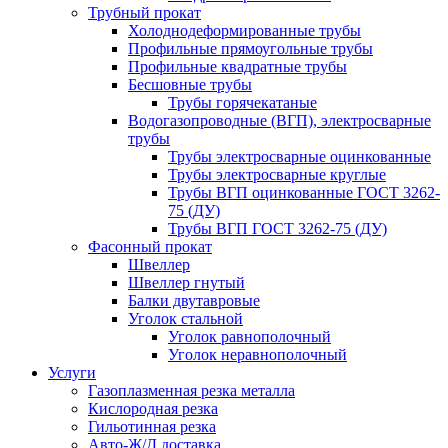
Трубный прокат
Холоднодеформированные трубы
Профильные прямоугольные трубы
Профильные квадратные трубы
Бесшовные трубы
Трубы горячекатаные
Водогазопроводные (ВГП), электросварные
трубы
Трубы электросварные оцинкованные
Трубы электросварные круглые
Трубы ВГП оцинкованные ГОСТ 3262-
75 (ДУ)
Трубы ВГП ГОСТ 3262-75 (ДУ)
Фасонный прокат
Швеллер
Швеллер гнутый
Балки двутавровые
Уголок стальной
Уголок равнополочный
Уголок неравнополочный
Услуги
Газоплазменная резка металла
Кислородная резка
Гильотинная резка
Авто-Ж/Д доставка