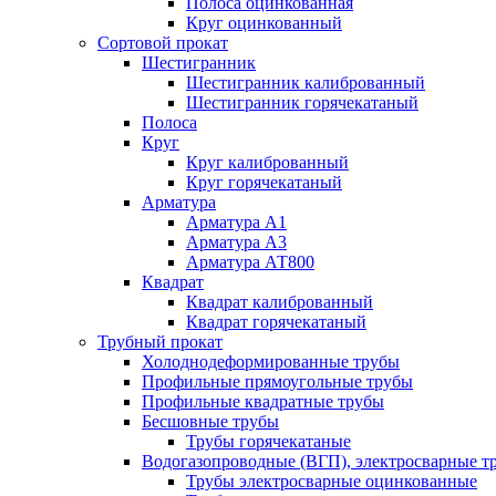
Полоса оцинкованная
Круг оцинкованный
Сортовой прокат
Шестигранник
Шестигранник калиброванный
Шестигранник горячекатаный
Полоса
Круг
Круг калиброванный
Круг горячекатаный
Арматура
Арматура А1
Арматура А3
Арматура АТ800
Квадрат
Квадрат калиброванный
Квадрат горячекатаный
Трубный прокат
Холоднодеформированные трубы
Профильные прямоугольные трубы
Профильные квадратные трубы
Бесшовные трубы
Трубы горячекатаные
Водогазопроводные (ВГП), электросварные т
Трубы электросварные оцинкованные