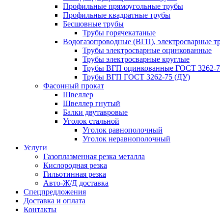
Профильные прямоугольные трубы
Профильные квадратные трубы
Бесшовные трубы
Трубы горячекатаные
Водогазопроводные (ВГП), электросварные т
Трубы электросварные оцинкованные
Трубы электросварные круглые
Трубы ВГП оцинкованные ГОСТ 3262-7
Трубы ВГП ГОСТ 3262-75 (ДУ)
Фасонный прокат
Швеллер
Швеллер гнутый
Балки двутавровые
Уголок стальной
Уголок равнополочный
Уголок неравнополочный
Услуги
Газоплазменная резка металла
Кислородная резка
Гильотинная резка
Авто-Ж/Д доставка
Спецпредложения
Доставка и оплата
Контакты