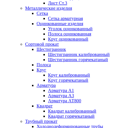
Лист Ст.3
Металлические изделия
Сетка
Сетка арматурная
Оцинкованные изделия
Уголок оцинкованный
Полоса оцинкованная
Круг оцинкованный
Сортовой прокат
Шестигранник
Шестигранник калиброванный
Шестигранник горячекатаный
Полоса
Круг
Круг калиброванный
Круг горячекатаный
Арматура
Арматура А1
Арматура А3
Арматура АТ800
Квадрат
Квадрат калиброванный
Квадрат горячекатаный
Трубный прокат
Холоднодеформированные трубы