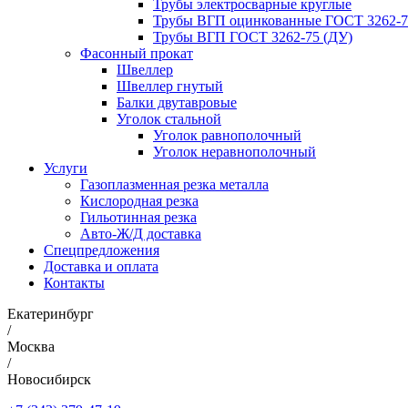
Трубы электросварные круглые
Трубы ВГП оцинкованные ГОСТ 3262-7
Трубы ВГП ГОСТ 3262-75 (ДУ)
Фасонный прокат
Швеллер
Швеллер гнутый
Балки двутавровые
Уголок стальной
Уголок равнополочный
Уголок неравнополочный
Услуги
Газоплазменная резка металла
Кислородная резка
Гильотинная резка
Авто-Ж/Д доставка
Спецпредложения
Доставка и оплата
Контакты
Екатеринбург
/
Москва
/
Новосибирск