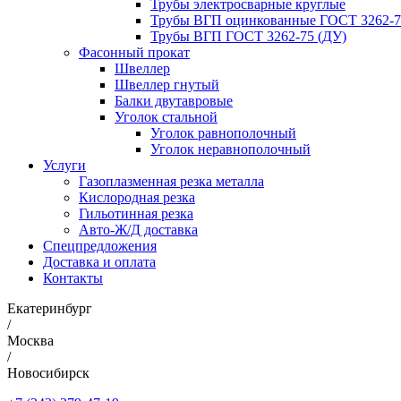
Трубы электросварные круглые
Трубы ВГП оцинкованные ГОСТ 3262-7
Трубы ВГП ГОСТ 3262-75 (ДУ)
Фасонный прокат
Швеллер
Швеллер гнутый
Балки двутавровые
Уголок стальной
Уголок равнополочный
Уголок неравнополочный
Услуги
Газоплазменная резка металла
Кислородная резка
Гильотинная резка
Авто-Ж/Д доставка
Спецпредложения
Доставка и оплата
Контакты
Екатеринбург
/
Москва
/
Новосибирск