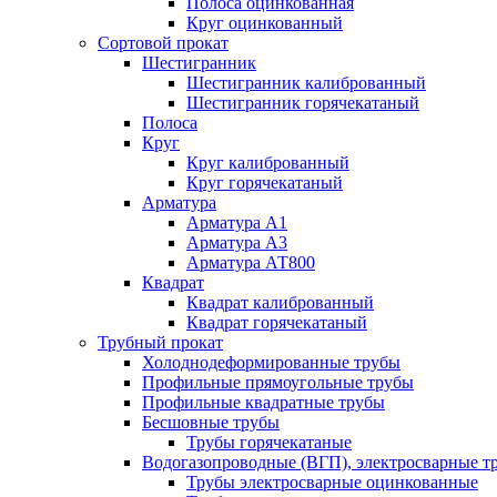
Полоса оцинкованная
Круг оцинкованный
Сортовой прокат
Шестигранник
Шестигранник калиброванный
Шестигранник горячекатаный
Полоса
Круг
Круг калиброванный
Круг горячекатаный
Арматура
Арматура А1
Арматура А3
Арматура АТ800
Квадрат
Квадрат калиброванный
Квадрат горячекатаный
Трубный прокат
Холоднодеформированные трубы
Профильные прямоугольные трубы
Профильные квадратные трубы
Бесшовные трубы
Трубы горячекатаные
Водогазопроводные (ВГП), электросварные т
Трубы электросварные оцинкованные