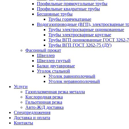
Профильные прямоугольные трубы
Профильные квадратные трубы
Бесшовные трубы
Трубы горячекатаные
Водогазопроводные (ВГП), электросварные т
Трубы электросварные оцинкованные
Трубы электросварные круглые
Трубы ВГП оцинкованные ГОСТ 3262-7
Трубы ВГП ГОСТ 3262-75 (ДУ)
Фасонный прокат
Швеллер
Швеллер гнутый
Балки двутавровые
Уголок стальной
Уголок равнополочный
Уголок неравнополочный
Услуги
Газоплазменная резка металла
Кислородная резка
Гильотинная резка
Авто-Ж/Д доставка
Спецпредложения
Доставка и оплата
Контакты