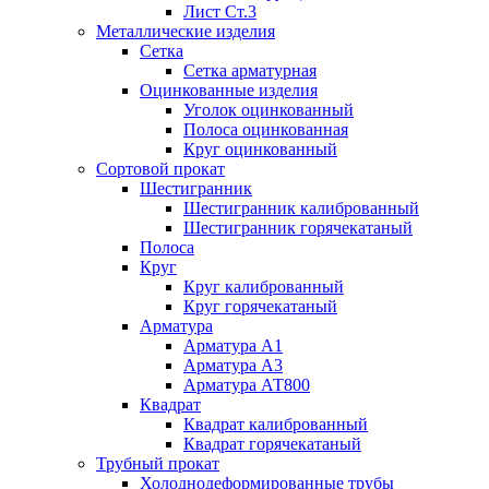
Лист Ст.3
Металлические изделия
Сетка
Сетка арматурная
Оцинкованные изделия
Уголок оцинкованный
Полоса оцинкованная
Круг оцинкованный
Сортовой прокат
Шестигранник
Шестигранник калиброванный
Шестигранник горячекатаный
Полоса
Круг
Круг калиброванный
Круг горячекатаный
Арматура
Арматура А1
Арматура А3
Арматура АТ800
Квадрат
Квадрат калиброванный
Квадрат горячекатаный
Трубный прокат
Холоднодеформированные трубы