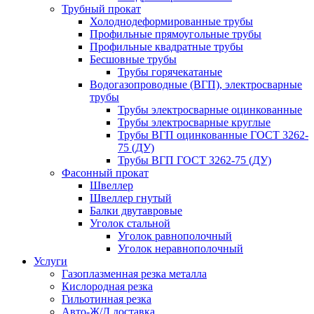
Трубный прокат
Холоднодеформированные трубы
Профильные прямоугольные трубы
Профильные квадратные трубы
Бесшовные трубы
Трубы горячекатаные
Водогазопроводные (ВГП), электросварные
трубы
Трубы электросварные оцинкованные
Трубы электросварные круглые
Трубы ВГП оцинкованные ГОСТ 3262-
75 (ДУ)
Трубы ВГП ГОСТ 3262-75 (ДУ)
Фасонный прокат
Швеллер
Швеллер гнутый
Балки двутавровые
Уголок стальной
Уголок равнополочный
Уголок неравнополочный
Услуги
Газоплазменная резка металла
Кислородная резка
Гильотинная резка
Авто-Ж/Д доставка