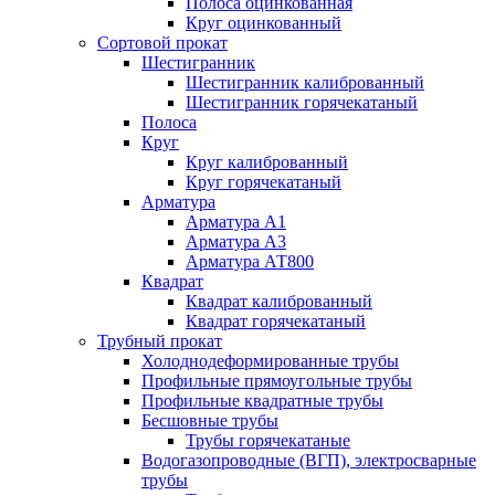
Полоса оцинкованная
Круг оцинкованный
Сортовой прокат
Шестигранник
Шестигранник калиброванный
Шестигранник горячекатаный
Полоса
Круг
Круг калиброванный
Круг горячекатаный
Арматура
Арматура А1
Арматура А3
Арматура АТ800
Квадрат
Квадрат калиброванный
Квадрат горячекатаный
Трубный прокат
Холоднодеформированные трубы
Профильные прямоугольные трубы
Профильные квадратные трубы
Бесшовные трубы
Трубы горячекатаные
Водогазопроводные (ВГП), электросварные
трубы