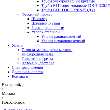
Трубы электросварные круглые
Трубы ВГП оцинкованные ГОСТ 3262-7
Трубы ВГП ГОСТ 3262-75 (ДУ)
Фасонный прокат
Швеллер
Швеллер гнутый
Балки двутавровые
Уголок стальной
Уголок равнополочный
Уголок неравнополочный
Услуги
Газоплазменная резка металла
Кислородная резка
Гильотинная резка
Авто-Ж/Д доставка
Спецпредложения
Доставка и оплата
Контакты
Екатеринбург
/
Москва
/
Новосибирск