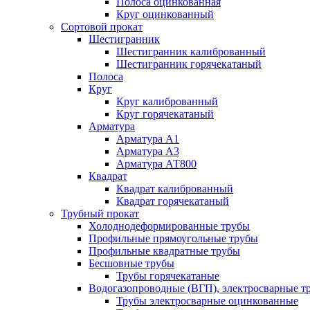
Полоса оцинкованная
Круг оцинкованный
Сортовой прокат
Шестигранник
Шестигранник калиброванный
Шестигранник горячекатаный
Полоса
Круг
Круг калиброванный
Круг горячекатаный
Арматура
Арматура А1
Арматура А3
Арматура АТ800
Квадрат
Квадрат калиброванный
Квадрат горячекатаный
Трубный прокат
Холоднодеформированные трубы
Профильные прямоугольные трубы
Профильные квадратные трубы
Бесшовные трубы
Трубы горячекатаные
Водогазопроводные (ВГП), электросварные т
Трубы электросварные оцинкованные