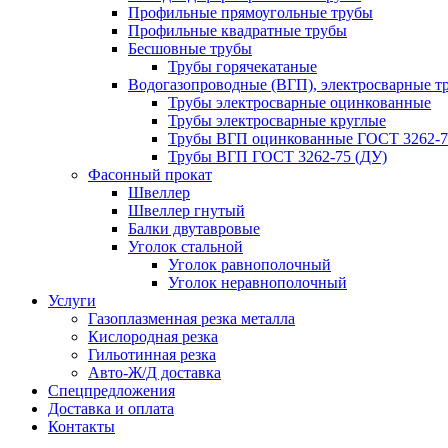
Профильные прямоугольные трубы
Профильные квадратные трубы
Бесшовные трубы
Трубы горячекатаные
Водогазопроводные (ВГП), электросварные т
Трубы электросварные оцинкованные
Трубы электросварные круглые
Трубы ВГП оцинкованные ГОСТ 3262-7
Трубы ВГП ГОСТ 3262-75 (ДУ)
Фасонный прокат
Швеллер
Швеллер гнутый
Балки двутавровые
Уголок стальной
Уголок равнополочный
Уголок неравнополочный
Услуги
Газоплазменная резка металла
Кислородная резка
Гильотинная резка
Авто-Ж/Д доставка
Спецпредложения
Доставка и оплата
Контакты