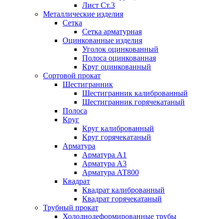
Лист Ст.3
Металлические изделия
Сетка
Сетка арматурная
Оцинкованные изделия
Уголок оцинкованный
Полоса оцинкованная
Круг оцинкованный
Сортовой прокат
Шестигранник
Шестигранник калиброванный
Шестигранник горячекатаный
Полоса
Круг
Круг калиброванный
Круг горячекатаный
Арматура
Арматура А1
Арматура А3
Арматура АТ800
Квадрат
Квадрат калиброванный
Квадрат горячекатаный
Трубный прокат
Холоднодеформированные трубы