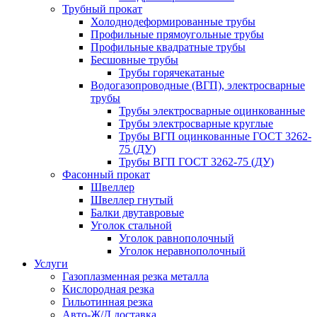
Трубный прокат
Холоднодеформированные трубы
Профильные прямоугольные трубы
Профильные квадратные трубы
Бесшовные трубы
Трубы горячекатаные
Водогазопроводные (ВГП), электросварные
трубы
Трубы электросварные оцинкованные
Трубы электросварные круглые
Трубы ВГП оцинкованные ГОСТ 3262-
75 (ДУ)
Трубы ВГП ГОСТ 3262-75 (ДУ)
Фасонный прокат
Швеллер
Швеллер гнутый
Балки двутавровые
Уголок стальной
Уголок равнополочный
Уголок неравнополочный
Услуги
Газоплазменная резка металла
Кислородная резка
Гильотинная резка
Авто-Ж/Д доставка