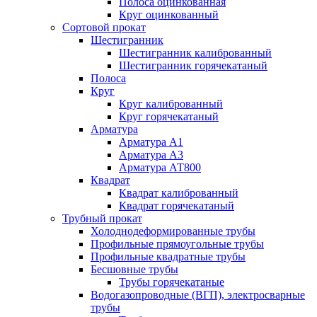
Полоса оцинкованная
Круг оцинкованный
Сортовой прокат
Шестигранник
Шестигранник калиброванный
Шестигранник горячекатаный
Полоса
Круг
Круг калиброванный
Круг горячекатаный
Арматура
Арматура А1
Арматура А3
Арматура АТ800
Квадрат
Квадрат калиброванный
Квадрат горячекатаный
Трубный прокат
Холоднодеформированные трубы
Профильные прямоугольные трубы
Профильные квадратные трубы
Бесшовные трубы
Трубы горячекатаные
Водогазопроводные (ВГП), электросварные
трубы