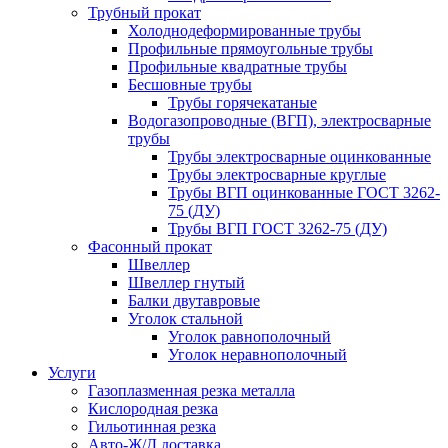
Трубный прокат
Холоднодеформированные трубы
Профильные прямоугольные трубы
Профильные квадратные трубы
Бесшовные трубы
Трубы горячекатаные
Водогазопроводные (ВГП), электросварные
трубы
Трубы электросварные оцинкованные
Трубы электросварные круглые
Трубы ВГП оцинкованные ГОСТ 3262-
75 (ДУ)
Трубы ВГП ГОСТ 3262-75 (ДУ)
Фасонный прокат
Швеллер
Швеллер гнутый
Балки двутавровые
Уголок стальной
Уголок равнополочный
Уголок неравнополочный
Услуги
Газоплазменная резка металла
Кислородная резка
Гильотинная резка
Авто-Ж/Д доставка