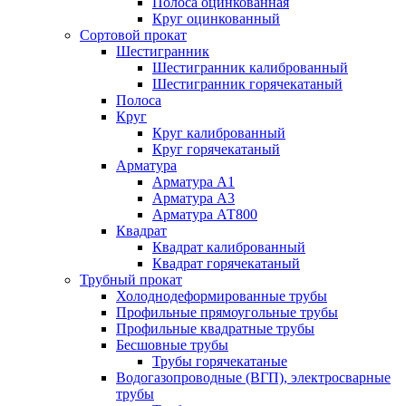
Полоса оцинкованная
Круг оцинкованный
Сортовой прокат
Шестигранник
Шестигранник калиброванный
Шестигранник горячекатаный
Полоса
Круг
Круг калиброванный
Круг горячекатаный
Арматура
Арматура А1
Арматура А3
Арматура АТ800
Квадрат
Квадрат калиброванный
Квадрат горячекатаный
Трубный прокат
Холоднодеформированные трубы
Профильные прямоугольные трубы
Профильные квадратные трубы
Бесшовные трубы
Трубы горячекатаные
Водогазопроводные (ВГП), электросварные
трубы