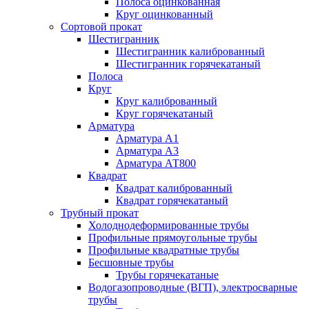
Полоса оцинкованная
Круг оцинкованный
Сортовой прокат
Шестигранник
Шестигранник калиброванный
Шестигранник горячекатаный
Полоса
Круг
Круг калиброванный
Круг горячекатаный
Арматура
Арматура А1
Арматура А3
Арматура АТ800
Квадрат
Квадрат калиброванный
Квадрат горячекатаный
Трубный прокат
Холоднодеформированные трубы
Профильные прямоугольные трубы
Профильные квадратные трубы
Бесшовные трубы
Трубы горячекатаные
Водогазопроводные (ВГП), электросварные
трубы