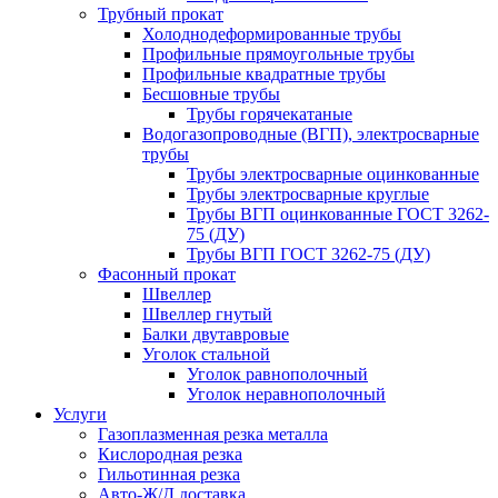
Трубный прокат
Холоднодеформированные трубы
Профильные прямоугольные трубы
Профильные квадратные трубы
Бесшовные трубы
Трубы горячекатаные
Водогазопроводные (ВГП), электросварные
трубы
Трубы электросварные оцинкованные
Трубы электросварные круглые
Трубы ВГП оцинкованные ГОСТ 3262-
75 (ДУ)
Трубы ВГП ГОСТ 3262-75 (ДУ)
Фасонный прокат
Швеллер
Швеллер гнутый
Балки двутавровые
Уголок стальной
Уголок равнополочный
Уголок неравнополочный
Услуги
Газоплазменная резка металла
Кислородная резка
Гильотинная резка
Авто-Ж/Д доставка