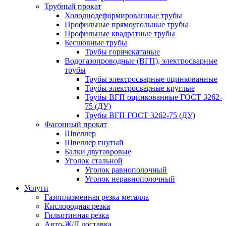
Трубный прокат
Холоднодеформированные трубы
Профильные прямоугольные трубы
Профильные квадратные трубы
Бесшовные трубы
Трубы горячекатаные
Водогазопроводные (ВГП), электросварные
трубы
Трубы электросварные оцинкованные
Трубы электросварные круглые
Трубы ВГП оцинкованные ГОСТ 3262-
75 (ДУ)
Трубы ВГП ГОСТ 3262-75 (ДУ)
Фасонный прокат
Швеллер
Швеллер гнутый
Балки двутавровые
Уголок стальной
Уголок равнополочный
Уголок неравнополочный
Услуги
Газоплазменная резка металла
Кислородная резка
Гильотинная резка
Авто-Ж/Д доставка