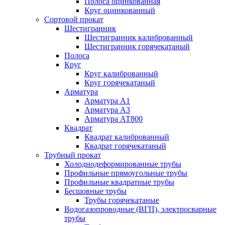
Полоса оцинкованная
Круг оцинкованный
Сортовой прокат
Шестигранник
Шестигранник калиброванный
Шестигранник горячекатаный
Полоса
Круг
Круг калиброванный
Круг горячекатаный
Арматура
Арматура А1
Арматура А3
Арматура АТ800
Квадрат
Квадрат калиброванный
Квадрат горячекатаный
Трубный прокат
Холоднодеформированные трубы
Профильные прямоугольные трубы
Профильные квадратные трубы
Бесшовные трубы
Трубы горячекатаные
Водогазопроводные (ВГП), электросварные
трубы