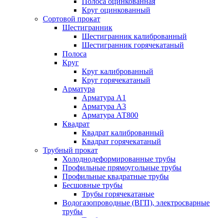
Полоса оцинкованная
Круг оцинкованный
Сортовой прокат
Шестигранник
Шестигранник калиброванный
Шестигранник горячекатаный
Полоса
Круг
Круг калиброванный
Круг горячекатаный
Арматура
Арматура А1
Арматура А3
Арматура АТ800
Квадрат
Квадрат калиброванный
Квадрат горячекатаный
Трубный прокат
Холоднодеформированные трубы
Профильные прямоугольные трубы
Профильные квадратные трубы
Бесшовные трубы
Трубы горячекатаные
Водогазопроводные (ВГП), электросварные
трубы