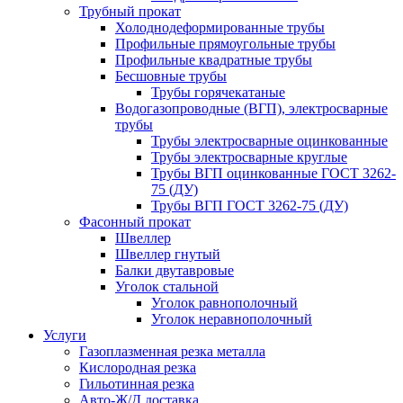
Трубный прокат
Холоднодеформированные трубы
Профильные прямоугольные трубы
Профильные квадратные трубы
Бесшовные трубы
Трубы горячекатаные
Водогазопроводные (ВГП), электросварные
трубы
Трубы электросварные оцинкованные
Трубы электросварные круглые
Трубы ВГП оцинкованные ГОСТ 3262-
75 (ДУ)
Трубы ВГП ГОСТ 3262-75 (ДУ)
Фасонный прокат
Швеллер
Швеллер гнутый
Балки двутавровые
Уголок стальной
Уголок равнополочный
Уголок неравнополочный
Услуги
Газоплазменная резка металла
Кислородная резка
Гильотинная резка
Авто-Ж/Д доставка