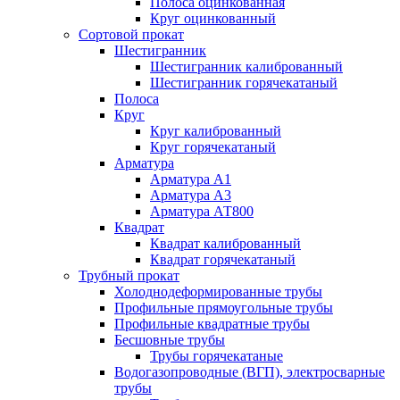
Полоса оцинкованная
Круг оцинкованный
Сортовой прокат
Шестигранник
Шестигранник калиброванный
Шестигранник горячекатаный
Полоса
Круг
Круг калиброванный
Круг горячекатаный
Арматура
Арматура А1
Арматура А3
Арматура АТ800
Квадрат
Квадрат калиброванный
Квадрат горячекатаный
Трубный прокат
Холоднодеформированные трубы
Профильные прямоугольные трубы
Профильные квадратные трубы
Бесшовные трубы
Трубы горячекатаные
Водогазопроводные (ВГП), электросварные
трубы