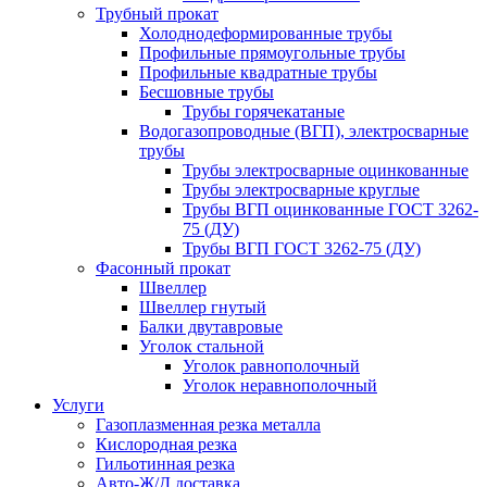
Трубный прокат
Холоднодеформированные трубы
Профильные прямоугольные трубы
Профильные квадратные трубы
Бесшовные трубы
Трубы горячекатаные
Водогазопроводные (ВГП), электросварные
трубы
Трубы электросварные оцинкованные
Трубы электросварные круглые
Трубы ВГП оцинкованные ГОСТ 3262-
75 (ДУ)
Трубы ВГП ГОСТ 3262-75 (ДУ)
Фасонный прокат
Швеллер
Швеллер гнутый
Балки двутавровые
Уголок стальной
Уголок равнополочный
Уголок неравнополочный
Услуги
Газоплазменная резка металла
Кислородная резка
Гильотинная резка
Авто-Ж/Д доставка