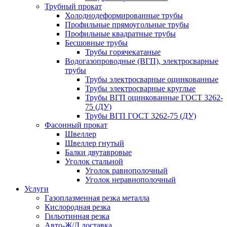
Трубный прокат
Холоднодеформированные трубы
Профильные прямоугольные трубы
Профильные квадратные трубы
Бесшовные трубы
Трубы горячекатаные
Водогазопроводные (ВГП), электросварные
трубы
Трубы электросварные оцинкованные
Трубы электросварные круглые
Трубы ВГП оцинкованные ГОСТ 3262-
75 (ДУ)
Трубы ВГП ГОСТ 3262-75 (ДУ)
Фасонный прокат
Швеллер
Швеллер гнутый
Балки двутавровые
Уголок стальной
Уголок равнополочный
Уголок неравнополочный
Услуги
Газоплазменная резка металла
Кислородная резка
Гильотинная резка
Авто-Ж/Д доставка