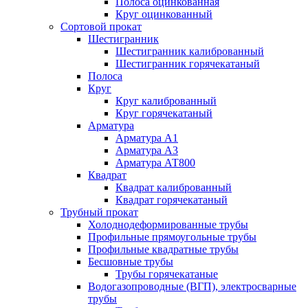
Полоса оцинкованная
Круг оцинкованный
Сортовой прокат
Шестигранник
Шестигранник калиброванный
Шестигранник горячекатаный
Полоса
Круг
Круг калиброванный
Круг горячекатаный
Арматура
Арматура А1
Арматура А3
Арматура АТ800
Квадрат
Квадрат калиброванный
Квадрат горячекатаный
Трубный прокат
Холоднодеформированные трубы
Профильные прямоугольные трубы
Профильные квадратные трубы
Бесшовные трубы
Трубы горячекатаные
Водогазопроводные (ВГП), электросварные
трубы