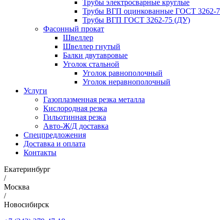
Трубы электросварные круглые
Трубы ВГП оцинкованные ГОСТ 3262-7
Трубы ВГП ГОСТ 3262-75 (ДУ)
Фасонный прокат
Швеллер
Швеллер гнутый
Балки двутавровые
Уголок стальной
Уголок равнополочный
Уголок неравнополочный
Услуги
Газоплазменная резка металла
Кислородная резка
Гильотинная резка
Авто-Ж/Д доставка
Спецпредложения
Доставка и оплата
Контакты
Екатеринбург
/
Москва
/
Новосибирск