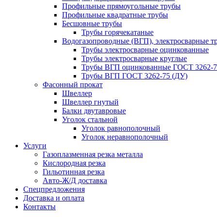
Профильные прямоугольные трубы
Профильные квадратные трубы
Бесшовные трубы
Трубы горячекатаные
Водогазопроводные (ВГП), электросварные т
Трубы электросварные оцинкованные
Трубы электросварные круглые
Трубы ВГП оцинкованные ГОСТ 3262-7
Трубы ВГП ГОСТ 3262-75 (ДУ)
Фасонный прокат
Швеллер
Швеллер гнутый
Балки двутавровые
Уголок стальной
Уголок равнополочный
Уголок неравнополочный
Услуги
Газоплазменная резка металла
Кислородная резка
Гильотинная резка
Авто-Ж/Д доставка
Спецпредложения
Доставка и оплата
Контакты