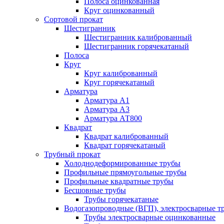
Полоса оцинкованная
Круг оцинкованный
Сортовой прокат
Шестигранник
Шестигранник калиброванный
Шестигранник горячекатаный
Полоса
Круг
Круг калиброванный
Круг горячекатаный
Арматура
Арматура А1
Арматура А3
Арматура АТ800
Квадрат
Квадрат калиброванный
Квадрат горячекатаный
Трубный прокат
Холоднодеформированные трубы
Профильные прямоугольные трубы
Профильные квадратные трубы
Бесшовные трубы
Трубы горячекатаные
Водогазопроводные (ВГП), электросварные т
Трубы электросварные оцинкованные