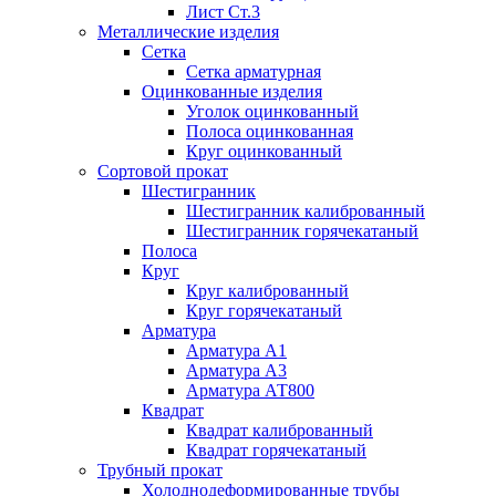
Лист Ст.3
Металлические изделия
Сетка
Сетка арматурная
Оцинкованные изделия
Уголок оцинкованный
Полоса оцинкованная
Круг оцинкованный
Сортовой прокат
Шестигранник
Шестигранник калиброванный
Шестигранник горячекатаный
Полоса
Круг
Круг калиброванный
Круг горячекатаный
Арматура
Арматура А1
Арматура А3
Арматура АТ800
Квадрат
Квадрат калиброванный
Квадрат горячекатаный
Трубный прокат
Холоднодеформированные трубы