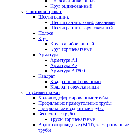
Полоса оцинкованная
Круг оцинкованный
Сортовой прокат
Шестигранник
Шестигранник калиброванный
Шестигранник горячекатаный
Полоса
Круг
Круг калиброванный
Круг горячекатаный
Арматура
Арматура А1
Арматура А3
Арматура АТ800
Квадрат
Квадрат калиброванный
Квадрат горячекатаный
Трубный прокат
Холоднодеформированные трубы
Профильные прямоугольные трубы
Профильные квадратные трубы
Бесшовные трубы
Трубы горячекатаные
Водогазопроводные (ВГП), электросварные
трубы