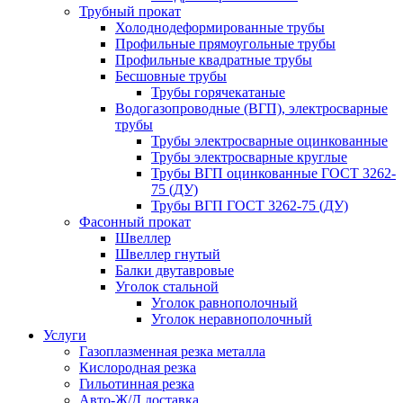
Трубный прокат
Холоднодеформированные трубы
Профильные прямоугольные трубы
Профильные квадратные трубы
Бесшовные трубы
Трубы горячекатаные
Водогазопроводные (ВГП), электросварные
трубы
Трубы электросварные оцинкованные
Трубы электросварные круглые
Трубы ВГП оцинкованные ГОСТ 3262-
75 (ДУ)
Трубы ВГП ГОСТ 3262-75 (ДУ)
Фасонный прокат
Швеллер
Швеллер гнутый
Балки двутавровые
Уголок стальной
Уголок равнополочный
Уголок неравнополочный
Услуги
Газоплазменная резка металла
Кислородная резка
Гильотинная резка
Авто-Ж/Д доставка