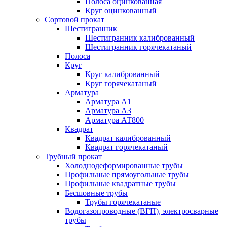
Полоса оцинкованная
Круг оцинкованный
Сортовой прокат
Шестигранник
Шестигранник калиброванный
Шестигранник горячекатаный
Полоса
Круг
Круг калиброванный
Круг горячекатаный
Арматура
Арматура А1
Арматура А3
Арматура АТ800
Квадрат
Квадрат калиброванный
Квадрат горячекатаный
Трубный прокат
Холоднодеформированные трубы
Профильные прямоугольные трубы
Профильные квадратные трубы
Бесшовные трубы
Трубы горячекатаные
Водогазопроводные (ВГП), электросварные
трубы