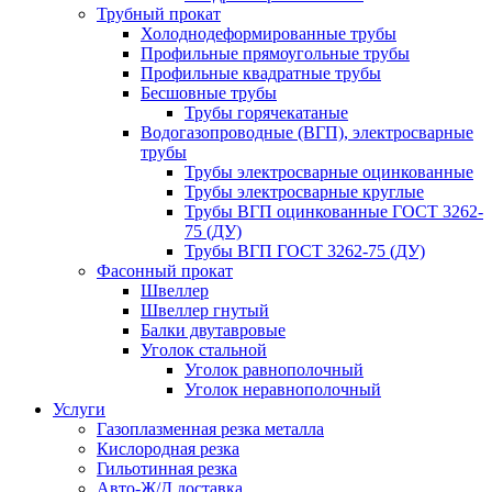
Трубный прокат
Холоднодеформированные трубы
Профильные прямоугольные трубы
Профильные квадратные трубы
Бесшовные трубы
Трубы горячекатаные
Водогазопроводные (ВГП), электросварные
трубы
Трубы электросварные оцинкованные
Трубы электросварные круглые
Трубы ВГП оцинкованные ГОСТ 3262-
75 (ДУ)
Трубы ВГП ГОСТ 3262-75 (ДУ)
Фасонный прокат
Швеллер
Швеллер гнутый
Балки двутавровые
Уголок стальной
Уголок равнополочный
Уголок неравнополочный
Услуги
Газоплазменная резка металла
Кислородная резка
Гильотинная резка
Авто-Ж/Д доставка